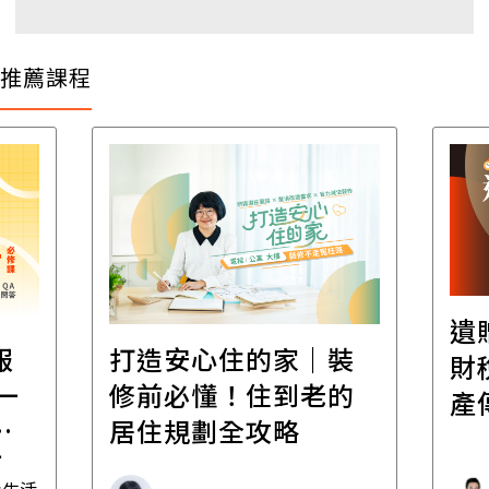
推薦課程
遺
報
打造安心住的家｜裝
財
一
修前必懂！住到老的
產
一
居住規劃全攻略
先
毒生活