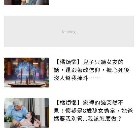
啊……
【橘煩惱】兒子只聽女友的
話，還跟著改信仰，擔心死後
沒人幫我捧斗……
【橘煩惱】家裡的錢突然不
見！懷疑是8歲孫女偷拿，她爸
媽要我別管...我該怎麼做？