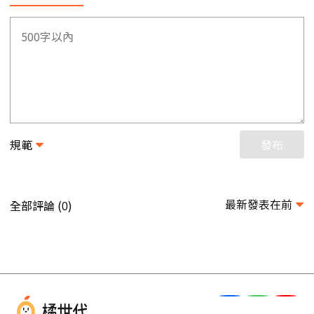
規範
發布
最新發表在前
全部評論 (
)
0