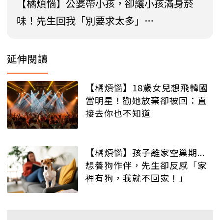
【橘煩惱】公婆帶小孩，卻讓小孩滿身菸
味！先生回我「別要求太多」…
延伸閱讀
【橘煩惱】18歲女兒想飛韓國
當明星！勸她放棄卻被回：直
接去你也不知道
【橘煩惱】孩子離家空巢期...
想養狗作伴，先生卻反感「家
裡有狗，我就不回家！」