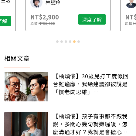
林黛羚
NT$2,900
NT$
深度了解
了解
原價
NT$5,600
原價
N
相關文章
【橘煩惱】30歲兒打工度假回
台難適應，我給建議卻被說是
「慣老闆思維」…
【橘煩惱】孩子有事都不跟我
說，多關心幾句就嫌囉唆，怎
麼溝通才好？我就是會擔心