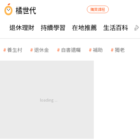
購買課程
退休理財
持續學習
在地推薦
生活百科
養生村
退休金
自書遺囑
補助
獨老