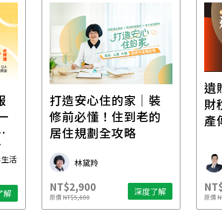
遺
報
打造安心住的家｜裝
財
一
修前必懂！住到老的
產
一
居住規劃全攻略
先
毒生活
林黛羚
NT$2,900
NT$
深度了解
了解
原價
NT$5,600
原價
N