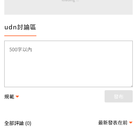
udn討論區
規範
發布
最新發表在前
全部評論 (
)
0