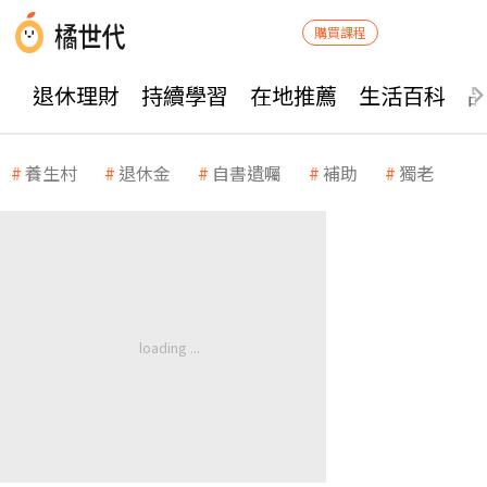
購買課程
退休理財
持續學習
在地推薦
生活百科
養生村
退休金
自書遺囑
補助
獨老