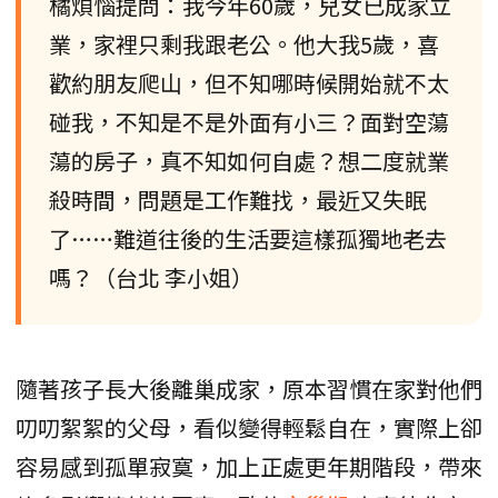
橘煩惱提問：我今年60歲，兒女已成家立
業，家裡只剩我跟老公。他大我5歲，喜
歡約朋友爬山，但不知哪時候開始就不太
碰我，不知是不是外面有小三？面對空蕩
蕩的房子，真不知如何自處？想二度就業
殺時間，問題是工作難找，最近又失眠
了……難道往後的生活要這樣孤獨地老去
嗎？（台北 李小姐）
隨著孩子長大後離巢成家，原本習慣在家對他們
叨叨絮絮的父母，看似變得輕鬆自在，實際上卻
容易感到孤單寂寞，加上正處更年期階段，帶來