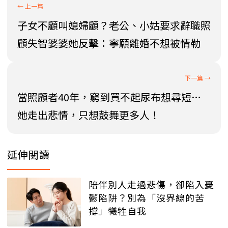
子女不顧叫媳婦顧？老公、小姑要求辭職照
顧失智婆婆她反擊：寧願離婚不想被情勒
當照顧者40年，窮到買不起尿布想尋短…
她走出悲情，只想鼓舞更多人！
延伸閱讀
陪伴別人走過悲傷，卻陷入憂
鬱陷阱？別為「沒界線的苦
撐」犧牲自我