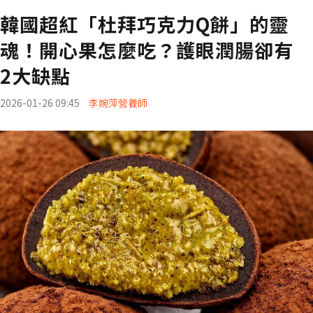
韓國超紅「杜拜巧克力Q餅」的靈
魂！開心果怎麼吃？護眼潤腸卻有
2大缺點
2026-01-26 09:45
李婉萍營養師