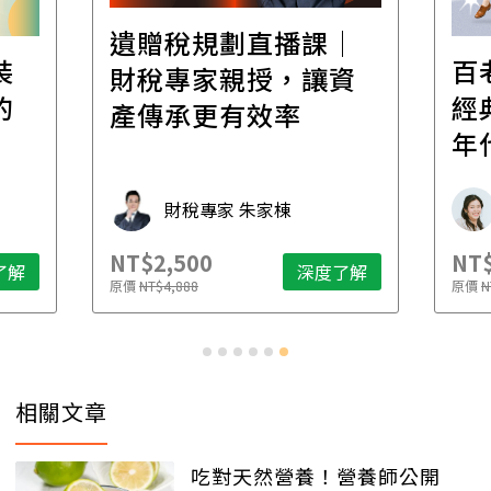
遺贈稅規劃直播課│
裝
百
財稅專家親授，讓資
的
經
產傳承更有效率
年
財稅專家 朱家棟
NT$2,500
NT$
了解
深度了解
原價
NT$4,888
原價
N
相關文章
吃對天然營養！營養師公開