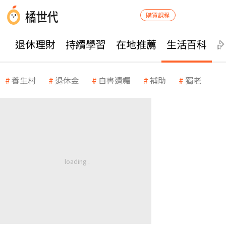
購買課程
退休理財
持續學習
在地推薦
生活百科
養生村
退休金
自書遺囑
補助
獨老