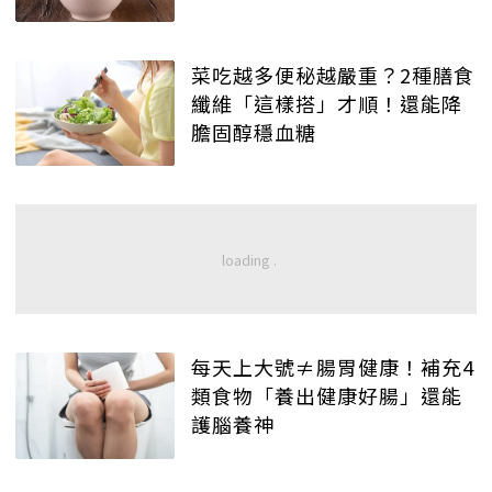
菜吃越多便秘越嚴重？2種膳食
纖維「這樣搭」才順！還能降
膽固醇穩血糖
每天上大號≠腸胃健康！補充4
類食物「養出健康好腸」還能
護腦養神