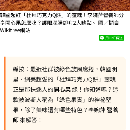
韓國超紅「杜拜巧克力Q餅」的靈魂！李婉萍營養師分
享開心果怎麼吃？護眼潤腸卻有2大缺點。 圖／擷自
Wikitree網站
用LINE傳送
編按：最近社群被綠色旋風席捲，韓國明
星、網美超愛的「杜拜巧克力Q餅」靈魂
正是那抹迷人的
開心果
綠！你知道嗎？這
款被波斯人稱為「綠色果實」的神祕堅
果，除了美味還有哪些特色？
李婉萍
營養
師
來解答！