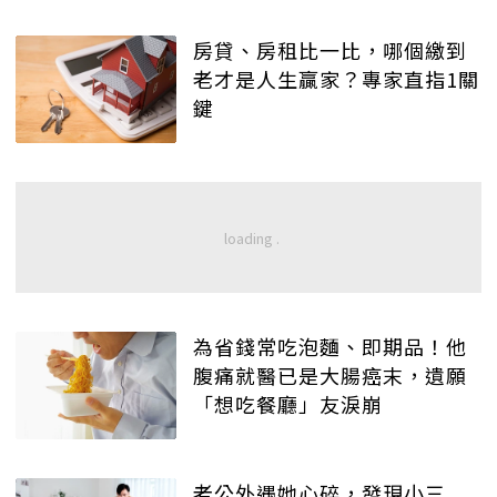
房貸、房租比一比，哪個繳到
老才是人生贏家？專家直指1關
鍵
為省錢常吃泡麵、即期品！他
腹痛就醫已是大腸癌末，遺願
「想吃餐廳」友淚崩
老公外遇她心碎，發現小三