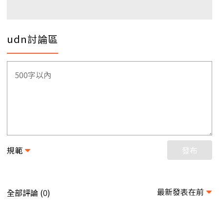
udn討論區
規範
發布
最新發表在前
全部評論 (
)
0