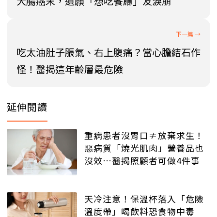
大腸癌末，遺願「想吃餐廳」友淚崩
吃太油肚子脹氣、右上腹痛？當心膽結石作
怪！醫揭這年齡層最危險
延伸閱讀
重病患者沒胃口≠放棄求生！
惡病質「燒光肌肉」營養品也
沒效…醫揭照顧者可做4件事
天冷注意！保溫杯落入「危險
溫度帶」喝飲料恐食物中毒