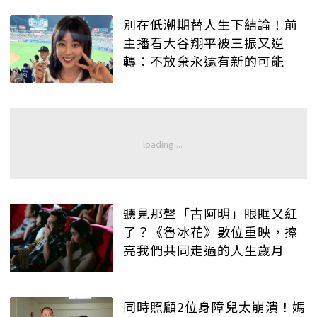
別在低潮期替人生下結論！前
主播看大谷翔平被三振又逆
轉：不放棄永遠有新的可能
聽見那聲「古阿明」眼眶又紅
了？《魯冰花》數位重映，擦
亮我們共同走過的人生歲月
同時照顧2位身障兒太崩潰！媽