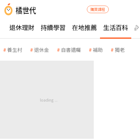
購買課程
退休理財
持續學習
在地推薦
生活百科
養生村
退休金
自書遺囑
補助
獨老