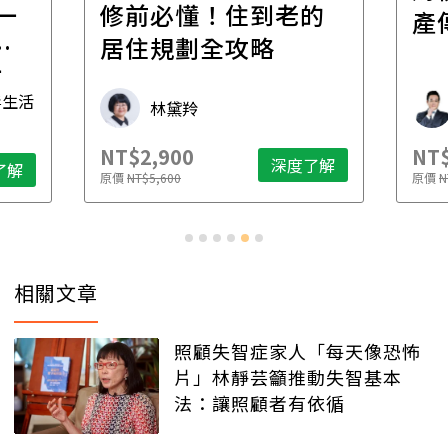
一
修前必懂！住到老的
產
一
居住規劃全攻略
先
毒生活
林黛羚
NT$2,900
NT$
深度了解
了解
原價
NT$5,600
原價
N
相關文章
照顧失智症家人「每天像恐怖
片」林靜芸籲推動失智基本
法：讓照顧者有依循