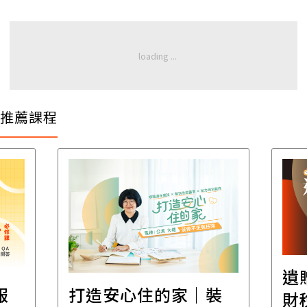
推薦課程
遺
報
打造安心住的家｜裝
財