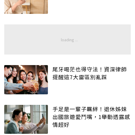
尾牙喝茫也得守法！資深律師
提醒這7大雷區別亂踩
手足是一輩子羈絆！退休姊妹
出國旅遊愛鬥嘴，1舉動透露感
情超好