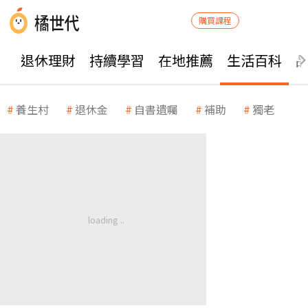
購買課程
退休理財
持續學習
在地推薦
生活百科
養生村
退休金
自書遺囑
補助
獨老