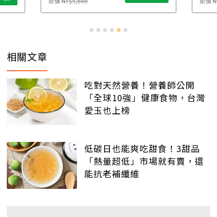
原價
NT$5,600
原價
N
相關文章
吃對天然營養！營養師公開
「全球10強」健康食物，台灣
愛玉也上榜
低碳日也能爽吃甜食！3甜品
「熱量超低」市場就有賣，還
能抗老補纖維