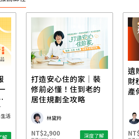
遺
報
打造安心住的家｜裝
財
一
修前必懂！住到老的
產
一
居住規劃全攻略
先
毒生活
林黛羚
NT$2,900
NT$
深度了解
了解