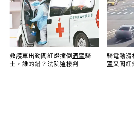
騎電動滑
救護車出勤闖紅燈撞倒
酒駕
騎
駕
又闖紅
士，誰的錯？法院這樣判