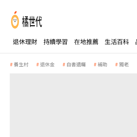
退休理財
持續學習
在地推薦
生活百科
養生村
退休金
自書遺囑
補助
獨老