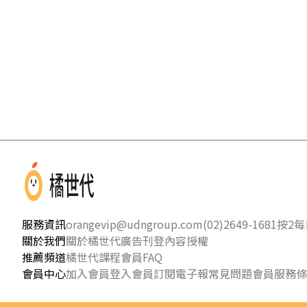
服務資訊
orangevip@udngroup.com
(02)2649-1681按2
每日
關於我們
關於橘世代
廣告刊登
內容授權
推薦頻道
橘世代課程
會員FAQ
會員中心
加入會員
登入會員
訂閱電子報
常見問題
會員服務條