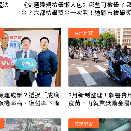
駕
法
《交通違規檢舉懶人包》哪些可檢舉？
金？六都檢舉獎金一次看！這縣市檢舉獎
萬元
在地推薦
癮難戒斷？透過「成癮
3月新制整理！就醫費
復機率高、復發率下降
疫苗、再就業獎勵金最
次看
持續學習