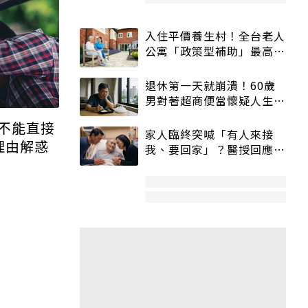
入住平價養生村！全台老人
公寓「政策型補助」最高打
5折
退休第一天就崩潰！60歲
男對著超商便當懷疑人生
「一切好安靜」
不能直接
家人臨終突喊「有人來接
理由解惑
我、要回家」？醫授回應方
式快學：避免抱憾終生