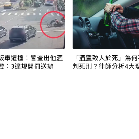
板車遭撞！警查出他
酒
「
酒駕
致人於死」為何
燈：3違規開罰送辦
判死刑？律師分析4大