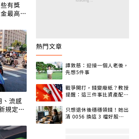
哪些有獎
金最高6
熱門文章
譚敦慈：迎接一個人老後，
先想5件事
戰爭開打，錢變廢紙？教授
提醒：這三件事比資產配置
用、流感
更重要！
新規定一
只想退休後穩穩領錢！她出
清 0056 換這 3 檔好股：
股價高點照樣買