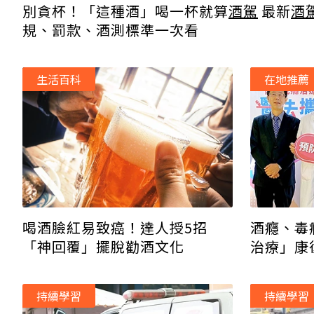
別貪杯！「這種酒」喝一杯就算
酒駕
最新
酒
規、罰款、酒測標準一次看
生活百科
在地推薦
喝酒臉紅易致癌！達人授5招
酒癮、毒
「神回覆」擺脫勸酒文化
治療」康
持續學習
持續學習