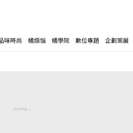
品味時尚
橘煩惱
橘學院
數位專題
企劃策展