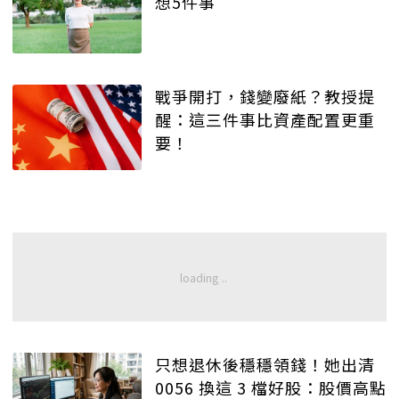
想5件事
戰爭開打，錢變廢紙？教授提
醒：這三件事比資產配置更重
要！
只想退休後穩穩領錢！她出清
0056 換這 3 檔好股：股價高點