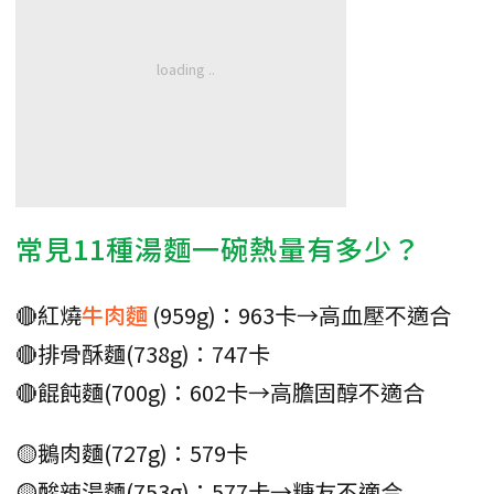
常見11種湯麵一碗熱量有多少？
🔴紅燒
牛肉麵
(959g)：963卡→高血壓不適合
🔴排骨酥麵(738g)：747卡
🔴餛飩麵(700g)：602卡→高膽固醇不適合
🟡鵝肉麵(727g)：579卡
🟡酸辣湯麵(753g)：577卡→糖友不適合