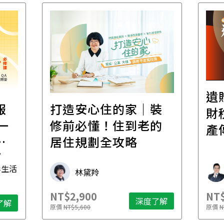
遺
報
打造安心住的家｜裝
財
一
修前必懂！住到老的
產
一
居住規劃全攻略
先
毒生活
林黛羚
NT$2,900
NT$
深度了解
了解
原價
NT$5,600
原價
N