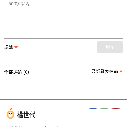
規範
發布
最新發表在前
全部評論 (
)
0