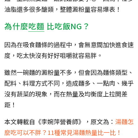
油脂還多很多醣類，整體澱粉量容易爆表！
為什麼
吃麵
比吃飯NG？
因為在吸食麵條的過程中，會無意間加快進食速
度，吃太快沒有好好咀嚼就容易胖。
雖然一碗麵的澱粉量不多，但會因為麵條類型、
配料、料理方式不同，造成麵多、一點肉、幾乎
沒有蔬菜的現象，而在熱量及均衡度上拉開差
距！
本文轉載自《李婉萍營養師》，原文為：
湯麵怎
麼吃可以不胖？11種常見湯麵熱量比一比！