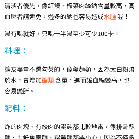
清淡者優先，像紅燒、榨菜肉絲鈉含量較高，高
血壓者請避免，過多的鈉也容易造成
水腫
喔！
湯有喝就好，只喝一半湯至少可少100卡。
料理：
糖友盡量不選勾芡的，像羹麵類，因為太白粉溶
於水，會增加
醣類
含量，進而讓血糖變高，也
容易變胖。
配料：
炸的肉塊、有絞肉的餛飩都比較地雷，像排骨酥
麵、土魠魚羹麵、餛飩麵都要小心，因為不僅多