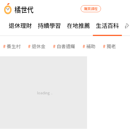
購買課程
退休理財
持續學習
在地推薦
生活百科
養生村
退休金
自書遺囑
補助
獨老