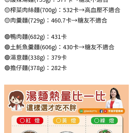
🟡榨菜肉絲麵(700g)：532卡→高血壓不適合
🟡肉羹麵(729g)：460.7卡→糖友不適合
🟢鴨肉麵(682g)：431卡
🟢土魠魚羹麵(606g)：430卡→糖友不適合
🟢湯意麵(338g)：379卡
🟢擔仔麵(378g)：282卡