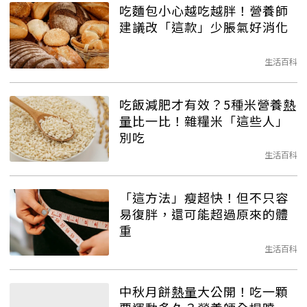
吃麵包小心越吃越胖！營養師
建議改「這款」少脹氣好消化
生活百科
吃飯減肥才有效？5種米營養
熱
量
比一比！雜糧米「這些人」
別吃
生活百科
「這方法」瘦超快！但不只容
易復胖，還可能超過原來的體
重
生活百科
中秋月餅
熱量
大公開！吃一顆