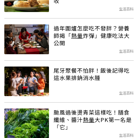
收
生活百科
過年圍爐怎麼吃不發胖？營養
師揭「
熱量
炸彈」健康吃法大
公開
生活百科
尾牙聚餐不怕胖！飯後記得吃
這水果排鈉消水腫
生活百科
颱風過後燙青菜這樣吃！膳食
纖維、醬汁
熱量
大PK第一名是
「它」
生活百科