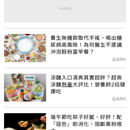
養生無糖飲取代手搖，喝出糖
尿病高風險！為何醫生不建議
沖泡穀粉當早餐？
生活百科
涼麵入口清爽其實超胖？超商
涼麵
熱量
大評比！營養師2招健
康吃
生活百科
端午節吃粽子好膩、好胖！配
「這些」助消化、阻斷澱粉吸