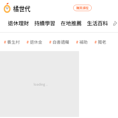
購買課程
退休理財
持續學習
在地推薦
生活百科
養生村
退休金
自書遺囑
補助
獨老