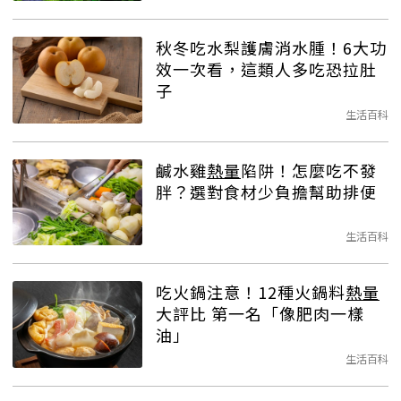
秋冬吃水梨護膚消水腫！6大功
效一次看，這類人多吃恐拉肚
子
生活百科
鹹水雞
熱量
陷阱！怎麼吃不發
胖？選對食材少負擔幫助排便
生活百科
吃火鍋注意！12種火鍋料
熱量
大評比 第一名「像肥肉一樣
油」
生活百科