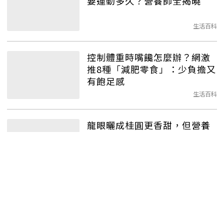
要運動多久？營養師全揭曉
生活百科
控制體重時嘴饞怎麼辦？網激
推8種「減肥零食」：少負擔又
有飽足感
生活百科
龍眼曬成桂圓更香甜，但營養
成分差很大！ 營養師：新鮮吃
才有「這效果」
生活百科
夏天吃龍眼護心消水腫！龍眼
乾怎麼選？營養師提醒：2種人
不可多吃