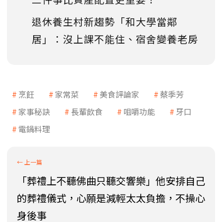
退休養生村新趨勢「和大學當鄰
居」：沒上課不能住、宿舍變養老房
烹飪
家常菜
美食評論家
蔡季芳
家事秘訣
長輩飲食
咀嚼功能
牙口
電鍋料理
「葬禮上不聽佛曲只聽交響樂」他安排自己
的葬禮儀式，心願是減輕太太負擔，不操心
身後事