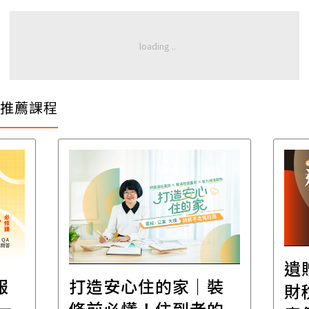
推薦課程
遺
報
打造安心住的家｜裝
財
一
修前必懂！住到老的