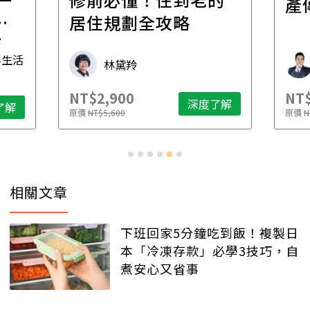
產
一
居住規劃全攻略
先
毒生活
林黛羚
NT$2,900
NT$
深度了解
了解
原價
NT$5,600
原價
N
相關文章
下班回家5分鐘吃到飯！複製日
本「冷凍存款」必學3技巧，自
煮安心又省事