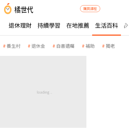
購買課程
退休理財
持續學習
在地推薦
生活百科
養生村
退休金
自書遺囑
補助
獨老