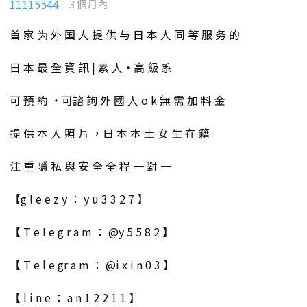
11115544
3 個月內
首 家 为 外 国 人 提 供 与 日 本 人 同 等 服 务 的
日 本 最 全 資 訊 | 素 人・高 級 系
可 預 約 ・可諮 詢 外 國 人 o k 無 需 加 料 金
提 供 本 人 照 片 ，日 本 本 土 女 生 在 籍
注 重 隱 私 與 安 全 全 程 一 對 一
【g l e e z y ： y u 3 3 2 7 】
【 T e l e g r a m ： @y 5 5 8 2 】
【 T e l e gr a m ： @i x i n 0 3 】
【 l i n e ： a n 1 2 2 1 1 】