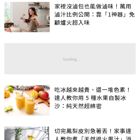
家裡沒滷包也能做滷味！萬用
滷汁比例公開：靠「1神器」免
顧爐火超入味
吃冰越來越貴、還一堆色素！
達人教你用 5 種水果自製冰
沙：純天然超綿密
切完鳳梨皮別急著丟！家事達
人教你煮「天然退火果汁」消