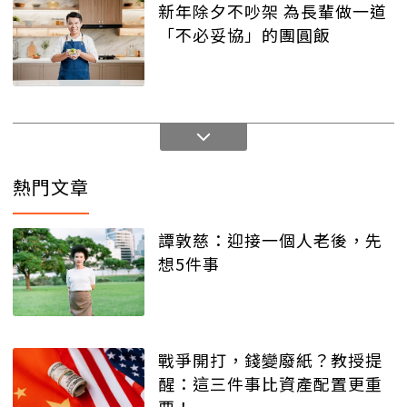
新年除夕不吵架 為長輩做一道
「不必妥協」的團圓飯
熱門文章
譚敦慈：迎接一個人老後，先
想5件事
戰爭開打，錢變廢紙？教授提
醒：這三件事比資產配置更重
要！