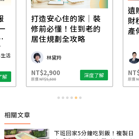
遺
報
打造安心住的家｜裝
財
一
修前必懂！住到老的
產
一
居住規劃全攻略
先
毒生活
林黛羚
NT$2,900
NT$
深度了解
了解
原價
NT$5,600
原價
N
相關文章
下班回家5分鐘吃到飯！複製日