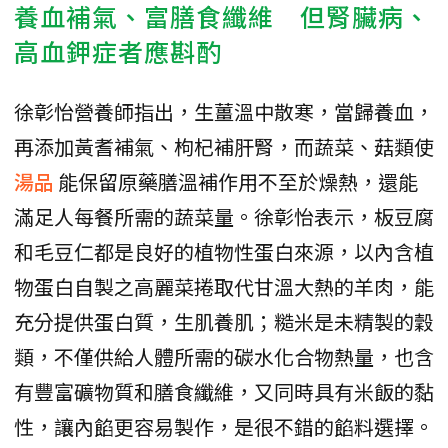
養血補氣、富膳食纖維 但腎臟病、
高血鉀症者應斟酌
徐彰怡營養師指出，生薑溫中散寒，當歸養血，
再添加黃耆補氣、枸杞補肝腎，而蔬菜、菇類使
湯品
能保留原藥膳溫補作用不至於燥熱，還能
滿足人每餐所需的蔬菜量。徐彰怡表示，板豆腐
和毛豆仁都是良好的植物性蛋白來源，以內含植
物蛋白自製之高麗菜捲取代甘溫大熱的羊肉，能
充分提供蛋白質，生肌養肌；糙米是未精製的穀
類，不僅供給人體所需的碳水化合物熱量，也含
有豐富礦物質和膳食纖維，又同時具有米飯的黏
性，讓內餡更容易製作，是很不錯的餡料選擇。