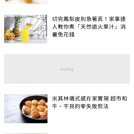
切完鳳梨皮別急著丟！家事達
人教你煮「天然退火果汁」消
暑免花錢
米其林儀式感在家實現 超市和
牛、干貝的零失敗煎法