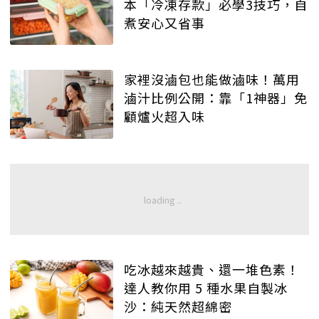
本「冷凍存款」必學3技巧，自
煮安心又省事
家裡沒滷包也能做滷味！萬用
滷汁比例公開：靠「1神器」免
顧爐火超入味
吃冰越來越貴、還一堆色素！
達人教你用 5 種水果自製冰
沙：純天然超綿密