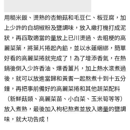
用糙米飯、燙熟的杏鮑菇和毛豆仁、板豆腐，加
上少許的白胡椒粉及鹽調味，放入繳打機打成泥
狀，再舀取適當的量放上已川燙過、去粗梗的高
麗菜葉，將葉片捲起內餡，並以水蓮綑綁，簡單
好看的高麗菜捲就完成了！為了增添香氣，在熱
鍋後倒入少許香油、爆香薑片，加上熱水滾煮過
後，就可以放進當歸和黃耆一起熬煮十到十五分
鐘，再把事前備好的高麗菜捲和其他蔬菜配料
（新鮮菇類、高麗菜苗、小白菜、玉米筍等等）
放入煮熟，最後加入枸杞熬煮並放入適量的鹽調
味，就大功告成！