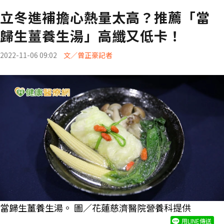
立冬進補擔心熱量太高？推薦「當
歸生薑養生湯」高纖又低卡！
2022-11-06 09:02
文／曾正豪記者
當歸生薑養生湯。 圖／花蓮慈濟醫院營養科提供
用LINE傳送