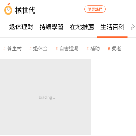
購買課程
退休理財
持續學習
在地推薦
生活百科
養生村
退休金
自書遺囑
補助
獨老