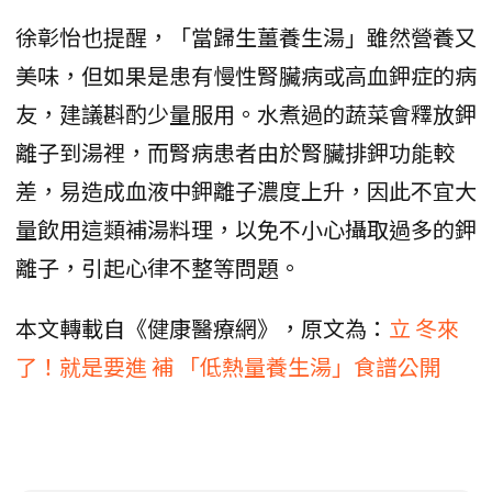
徐彰怡也提醒，「當歸生薑養生湯」雖然營養又
美味，但如果是患有慢性腎臟病或高血鉀症的病
友，建議斟酌少量服用。水煮過的蔬菜會釋放鉀
離子到湯裡，而腎病患者由於腎臟排鉀功能較
差，易造成血液中鉀離子濃度上升，因此不宜大
量飲用這類補湯料理，以免不小心攝取過多的鉀
離子，引起心律不整等問題。
本文轉載自《健康醫療網》，原文為：
立 冬來
了！就是要進 補 「低熱量養生湯」食譜公開