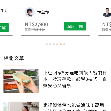
先
毒生活
林黛羚
NT$2,900
NT$
深度了解
了解
原價
NT$5,600
原價
N
相關文章
下班回家5分鐘吃到飯！複製日
本「冷凍存款」必學3技巧，自
煮安心又省事
家裡沒滷包也能做滷味！萬用