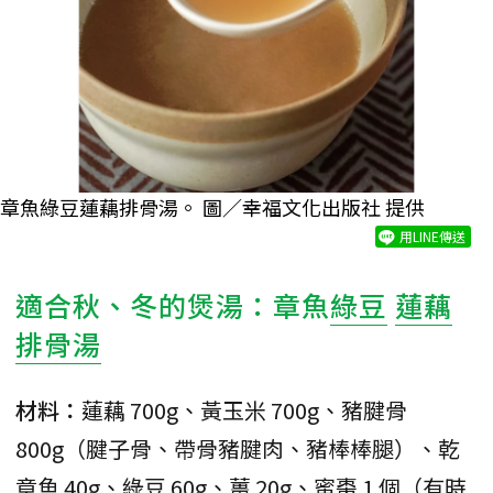
章魚綠豆蓮藕排骨湯。 圖／幸福文化出版社 提供
用LINE傳送
適合秋、冬的煲湯：章魚
綠豆
蓮藕
排骨湯
材料：
蓮藕 700g、黃玉米 700g、豬腱骨
800g（腱子骨、帶骨豬腱肉、豬棒棒腿）、乾
章魚 40g、綠豆 60g、薑 20g、蜜棗 1 個（有時