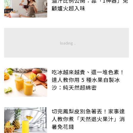
滷汁比例公開：靠「1神器」免
顧爐火超入味
吃冰越來越貴、還一堆色素！
達人教你用 5 種水果自製冰
沙：純天然超綿密
切完鳳梨皮別急著丟！家事達
人教你煮「天然退火果汁」消
暑免花錢