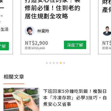
財
一
修前必懂！住到老的
產
一
居住規劃全攻略
先
毒生活
林黛羚
NT$2,900
NT$
深度了解
了解
原價
NT$5,600
原價
N
相關文章
下班回家5分鐘吃到飯！複製日
本「冷凍存款」必學3技巧，自
煮安心又省事