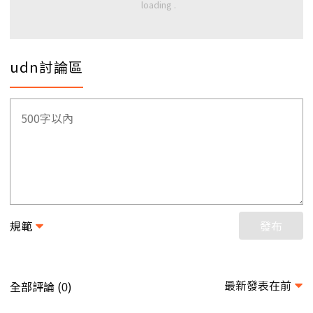
udn討論區
規範
發布
最新發表在前
全部評論 (
)
0