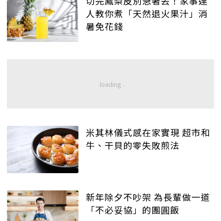
切完鳳梨皮別急著丟！家事達
人教你煮「天然退火果汁」消
暑免花錢
米其林儀式感在家實現 超市和
牛、干貝的零失敗煎法
新年除夕不吵架 為長輩做一道
「不必妥協」的團圓飯