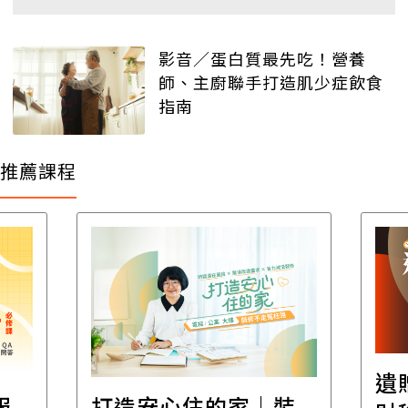
影音／蛋白質最先吃！營養
師、主廚聯手打造肌少症飲食
指南
推薦課程
遺
報
打造安心住的家｜裝