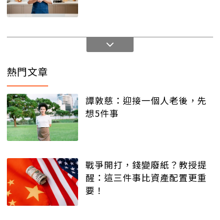
熱門文章
譚敦慈：迎接一個人老後，先
想5件事
戰爭開打，錢變廢紙？教授提
醒：這三件事比資產配置更重
要！