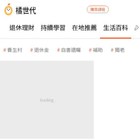
購買課程
退休理財
持續學習
在地推薦
生活百科
養生村
退休金
自書遺囑
補助
獨老