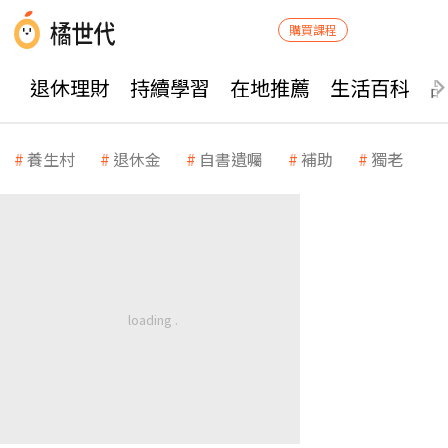
購買課程
退休理財
持續學習
在地推薦
生活百科
養生村
退休金
自書遺囑
補助
獨老