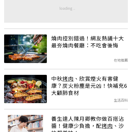
燒肉控別錯過！網友熱議十大
最夯燒肉餐廳：不吃會後悔
在地推薦
中秋
烤肉
、欣賞煙火有害健
康？炭火粉塵是元凶！快補充6
大顧肺食材
生活百科
養生達人陳月卿教你做百搭沾
醬！健康少負擔，配
烤肉
、沙