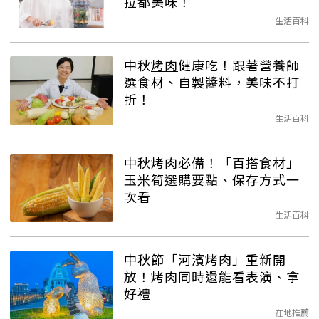
拉都美味！
生活百科
中秋
烤肉
健康吃！跟著營養師
選食材、自製醬料，美味不打
折！
生活百科
中秋
烤肉
必備！「百搭食材」
玉米筍選購要點、保存方式一
次看
生活百科
中秋節「河濱
烤肉
」重新開
放！
烤肉
同時還能看表演、拿
好禮
在地推薦