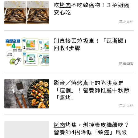
吃
烤肉
不吃致癌物！３招避癌
安心吃
生活百科
別直接丟垃圾車！「瓦斯罐」
回收4步驟
持續學習
影音／燒烤真正的陷阱竟是
「這個」！營養師推薦中秋節
「醬烤」
生活百科
烤肉
烤焦，剝掉表皮繼續吃？
營養師4招降低「致癌」風險