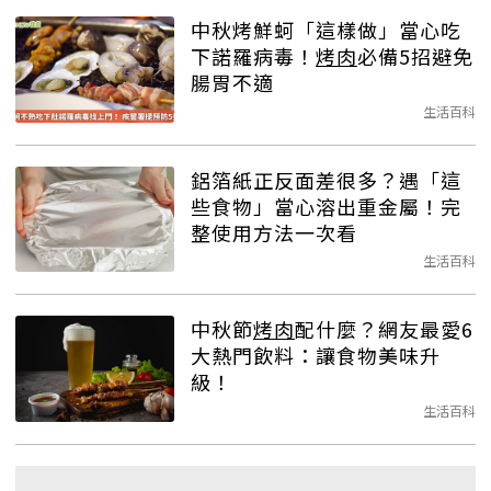
中秋烤鮮蚵「這樣做」當心吃
下諾羅病毒！
烤肉
必備5招避免
腸胃不適
生活百科
鋁箔紙正反面差很多？遇「這
些食物」當心溶出重金屬！完
整使用方法一次看
生活百科
中秋節
烤肉
配什麼？網友最愛6
大熱門飲料：讓食物美味升
級！
生活百科