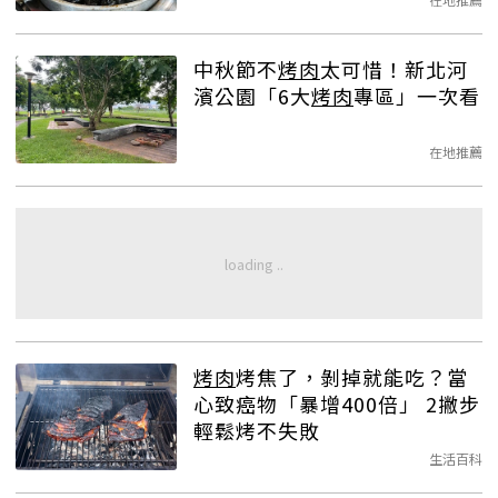
中秋節不
烤肉
太可惜！新北河
濱公園「6大
烤肉
專區」一次看
在地推薦
烤肉
烤焦了，剝掉就能吃？當
心致癌物「暴增400倍」 2撇步
輕鬆烤不失敗
生活百科