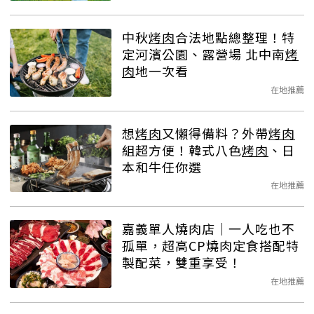
中秋
烤肉
合法地點總整理！特
定河濱公園、露營場 北中南
烤
肉
地一次看
在地推薦
想
烤肉
又懶得備料？外帶
烤肉
組超方便！韓式八色
烤肉
、日
本和牛任你選
在地推薦
嘉義單人燒肉店｜一人吃也不
孤單，超高CP燒肉定食搭配特
製配菜，雙重享受！
在地推薦