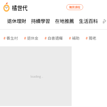
購買課程
退休理財
持續學習
在地推薦
生活百科
養生村
退休金
自書遺囑
補助
獨老