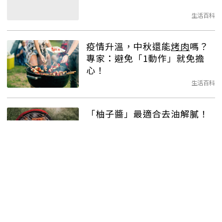
生活百科
疫情升溫，中秋還能
烤肉
嗎？
專家：避免「1動作」就免擔
心！
生活百科
「柚子醬」最適合去油解膩！
少油、高營養，自製三款中秋
烤肉
醬
生活百科
中秋自製
烤肉
醬：柚子果肉搭
配佳！清爽不油膩
生活百科