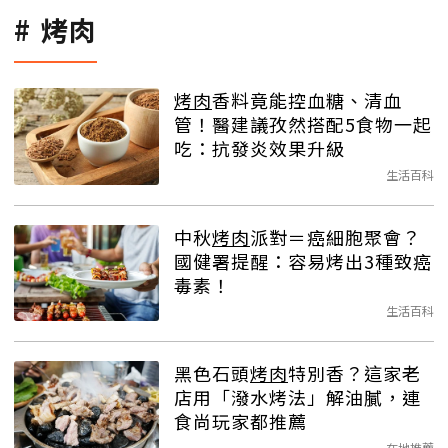
烤肉
烤肉
香料竟能控血糖、清血
管！醫建議孜然搭配5食物一起
吃：抗發炎效果升級
生活百科
中秋
烤肉
派對＝癌細胞聚會？
國健署提醒：容易烤出3種致癌
毒素！
生活百科
黑色石頭
烤肉
特別香？這家老
店用「潑水烤法」解油膩，連
食尚玩家都推薦
在地推薦