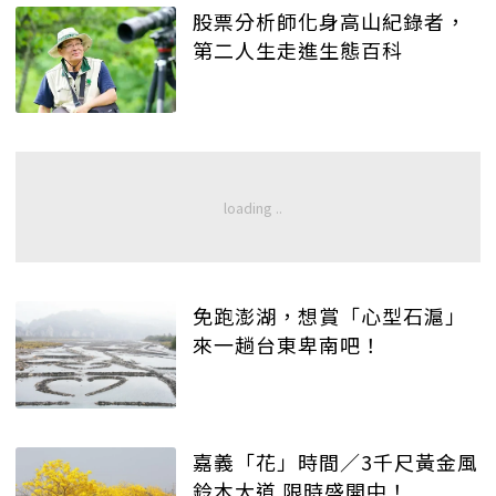
股票分析師化身高山紀錄者，
第二人生走進生態百科
免跑澎湖，想賞「心型石滬」
來一趟台東卑南吧！
嘉義「花」時間／3千尺黃金風
鈴木大道 限時盛開中！