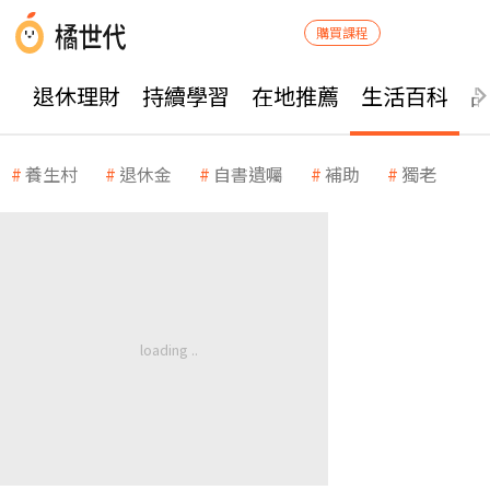
購買課程
退休理財
持續學習
在地推薦
生活百科
養生村
退休金
自書遺囑
補助
獨老