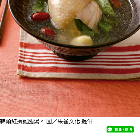
蒜頭紅棗雞腿湯。 圖／朱雀文化 提供
用LINE傳送