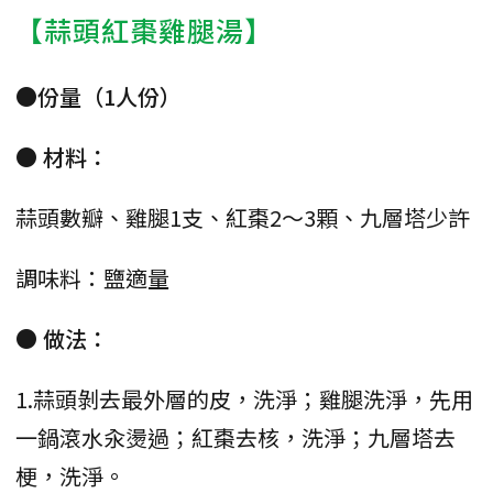
【蒜頭紅棗雞腿湯】
●份量（1人份）
● 材料：
蒜頭數瓣、雞腿1支、紅棗2～3顆、九層塔少許
調味料：鹽適量
● 做法：
1.蒜頭剝去最外層的皮，洗淨；雞腿洗淨，先用
一鍋滾水汆燙過；紅棗去核，洗淨；九層塔去
梗，洗淨。