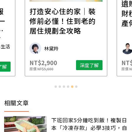
遺
報
打造安心住的家｜裝
財
一
修前必懂！住到老的
產
一
居住規劃全攻略
先
毒生活
林黛羚
NT$2,900
NT$
深度了解
了解
原價
NT$5,600
原價
N
相關文章
下班回家5分鐘吃到飯！複製日
本「冷凍存款」必學3技巧，自