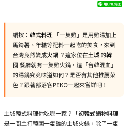
用LINE傳送
編按：
韓式料理
「一隻雞」是用雞湯加上
馬鈴薯、年糕等配料一起吃的美食，來到
台灣竟然變成
火鍋
？這家位在
土城
的
韓
國
餐廳就有一隻雞火鍋，這「台韓混血」
的湯鍋究竟味道如何？是否有其他推薦菜
色？跟著部落客PEKO一起來嘗鮮吧！
土城韓式料理你吃哪一家？「
初韓式鍋物料理
」
是一間主打韓國一隻雞的土城火鍋，除了一隻