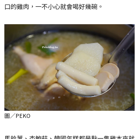
口的雞肉，一不小心就會喝好幾碗。
圖／PEKO
馬鈴薯、杏鮑菇、韓國年糕都是點一隻雞本來就