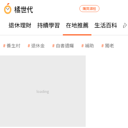
購買課程
退休理財
持續學習
在地推薦
生活百科
養生村
退休金
自書遺囑
補助
獨老