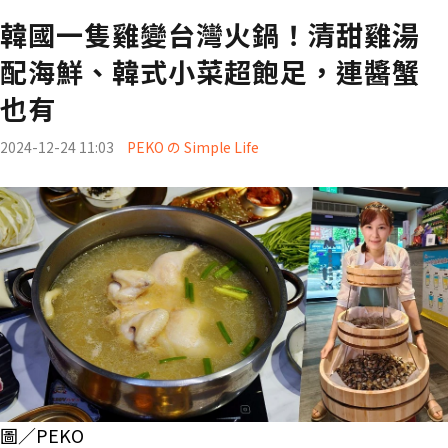
韓國一隻雞變台灣火鍋！清甜雞湯
配海鮮、韓式小菜超飽足，連醬蟹
也有
2024-12-24 11:03
PEKO の Simple Life
圖／PEKO