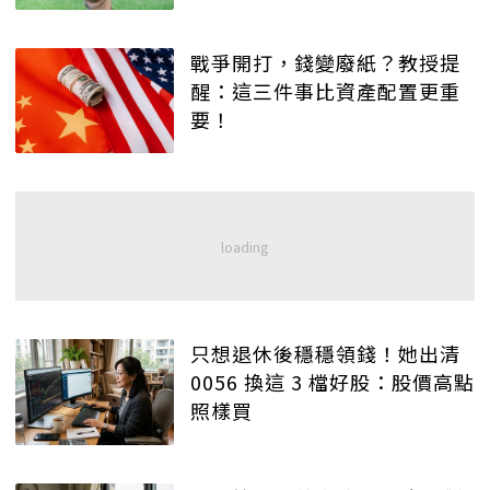
戰爭開打，錢變廢紙？教授提
醒：這三件事比資產配置更重
要！
只想退休後穩穩領錢！她出清
0056 換這 3 檔好股：股價高點
照樣買