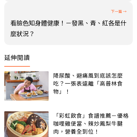
看臉色知身體健康！－發黑、青、紅各是什
麼狀況？
延伸閱讀
降尿酸、避痛風到底該怎麼
吃？一張表遠離「高普林食
物」！
「彩虹飲食」食譜推薦－優格
咖哩雞便當、辣炒鳳梨牛腱
肉，營養全到位！