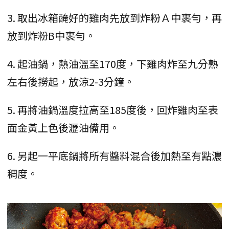
3. 取出冰箱醃好的雞肉先放到炸粉Ａ中裹勻，再
放到炸粉B中裹勻。
4. 起油鍋，熱油溫至170度，下雞肉炸至九分熟
左右後撈起，放涼2-3分鐘。
5. 再將油鍋溫度拉高至185度後，回炸雞肉至表
面金黃上色後瀝油備用。
6. 另起一平底鍋將所有醬料混合後加熱至有點濃
稠度。