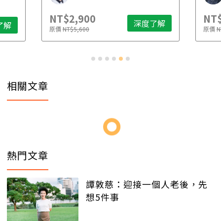
NT$2,900
NT$
深度了解
了解
原價
NT$5,600
原價
N
相關文章
熱門文章
譚敦慈：迎接一個人老後，先
想5件事