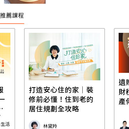
推薦課程
遺
報
打造安心住的家｜裝
財
一
修前必懂！住到老的
產
一
居住規劃全攻略
先
毒生活
林黛羚