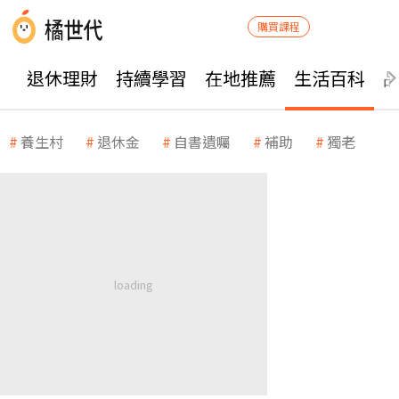
購買課程
退休理財
持續學習
在地推薦
生活百科
養生村
退休金
自書遺囑
補助
獨老