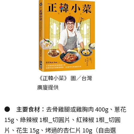
《正韓小菜》 圖／台灣
廣廈提供
● 主要食材：
去骨雞腿或雞胸肉 400g、蔥花
15g、綠辣椒 1根_切圓片、紅辣椒 1根_切圓
片、花生 15g、烤過的杏仁片 10g（自由選