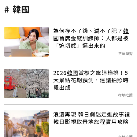
韓國
為何存不了錢、減不了肥？
韓
國
首席金錢訓練師：人都是被
「迫切感」逼出來的
持續學習
2026
韓國
賞櫻之旅這樣排！5
大景點花期預測，建議拍照時
段出爐
在地推薦
浪漫再現 韓日劇迷走進故事裡
韓日影視取景地旅程實用攻略
在地推薦