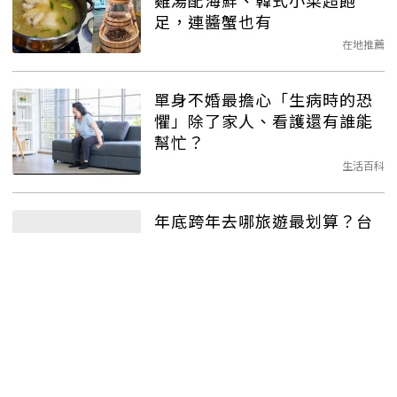
足，連醬蟹也有
在地推薦
單身不婚最擔心「生病時的恐
懼」除了家人、看護還有誰能
幫忙？
生活百科
年底跨年去哪旅遊最划算？台
灣僅台東上榜 第一名是泰國這
城市
在地推薦
韓國
文創小物都在這！盤點首
爾聖水洞5間必訪店家，逛街療
癒一次滿足