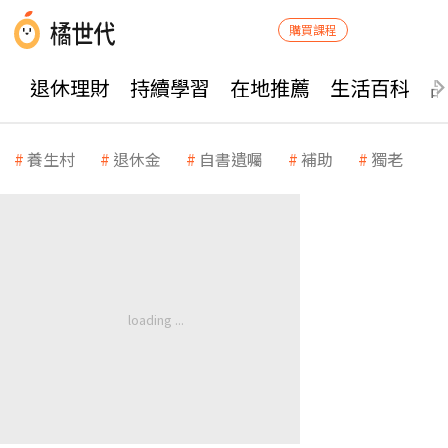
購買課程
退休理財
持續學習
在地推薦
生活百科
養生村
退休金
自書遺囑
補助
獨老