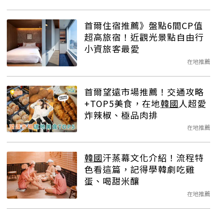
首爾住宿推薦》盤點6間CP值
超高旅宿！近觀光景點自由行
小資旅客最愛
在地推薦
首爾望遠市場推薦！交通攻略
+TOP5美食，在地
韓國
人超愛
炸辣椒、極品肉排
在地推薦
韓國
汗蒸幕文化介紹！流程特
色看這篇，記得學韓劇吃雞
蛋、喝甜米釀
在地推薦