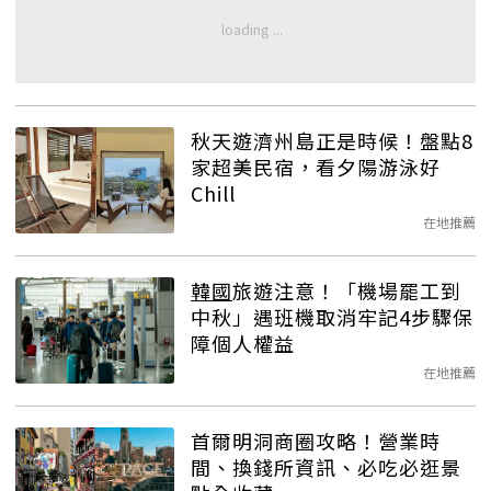
秋天遊濟州島正是時候！盤點8
家超美民宿，看夕陽游泳好
Chill
在地推薦
韓國
旅遊注意！「機場罷工到
中秋」遇班機取消牢記4步驟保
障個人權益
在地推薦
首爾明洞商圈攻略！營業時
間、換錢所資訊、必吃必逛景