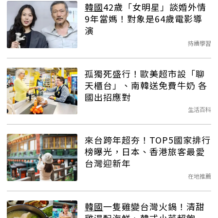
韓國
42歲「女明星」談婚外情
9年當媽！對象是64歲電影導
演
持續學習
孤獨死盛行！歐美超市設「聊
天櫃台」、南韓送免費牛奶 各
國出招應對
生活百科
來台跨年超夯！TOP5國家排行
榜曝光，日本、香港旅客最愛
台灣迎新年
在地推薦
韓國
一隻雞變台灣火鍋！清甜
雞湯配海鮮、韓式小菜超飽