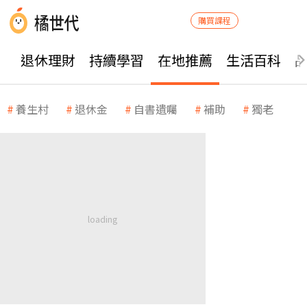
購買課程
退休理財
持續學習
在地推薦
生活百科
養生村
退休金
自書遺囑
補助
獨老