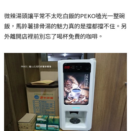
微辣湯頭讓平常不太吃白飯的PEKO嗑光一整碗
飯，馬鈴薯排骨湯的魅力真的是擋都擋不住。另
外離開店裡前別忘了喝杯免費的咖啡。