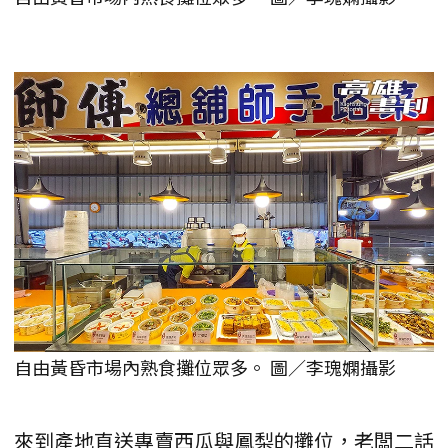
自由黃昏市場內熟食攤位眾多。 圖／李瑰嫻攝影
來到產地直送專賣西瓜與鳳梨的攤位，老闆二話