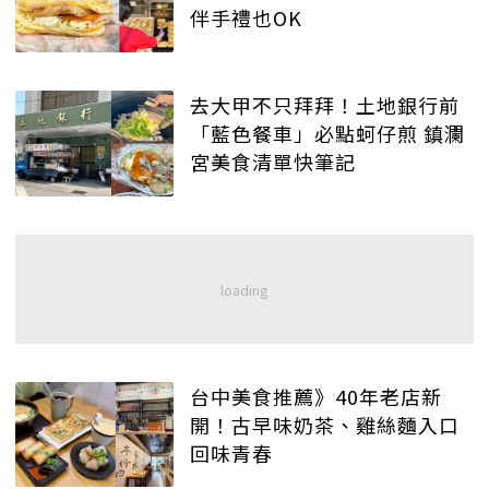
伴手禮也OK
去大甲不只拜拜！土地銀行前
「藍色餐車」必點蚵仔煎 鎮瀾
宮美食清單快筆記
台中美食推薦》40年老店新
開！古早味奶茶、雞絲麵入口
回味青春