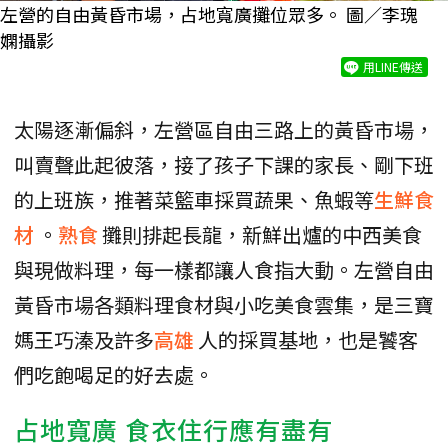
左營的自由黃昏市場，占地寬廣攤位眾多。 圖／李瑰
嫻攝影
用LINE傳送
太陽逐漸偏斜，左營區自由三路上的黃昏市場，
叫賣聲此起彼落，接了孩子下課的家長、剛下班
的上班族，推著菜籃車採買蔬果、魚蝦等
生鮮食
材
。
熟食
攤則排起長龍，新鮮出爐的中西美食
與現做料理，每一樣都讓人食指大動。左營自由
黃昏市場各類料理食材與小吃美食雲集，是三寶
媽王巧溱及許多
高雄
人的採買基地，也是饕客
們吃飽喝足的好去處。
占地寬廣 食衣住行應有盡有