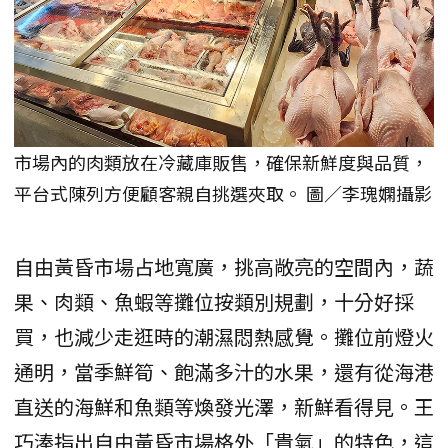
市場內的肉類放在冷藏庫販售，確保新鮮度與品質，
平台式陳列方便顧客親自挑選夾取。 圖／李瑰嫻攝影
自由黃昏市場占地寬廣，挑高敞亮的空間內，蔬
果、肉類、魚蝦等攤位按類別規劃，十分好採
買，也減少走逛時的潮濕悶熱感覺。攤位前燈火
通明，當季鮮筍、飽滿多汁的水果，還有從海港
直送的海鮮和魚類等煥發光澤，新鮮看得見。王
巧溱指出自由黃昏市場格外「貴氣」的特色，這