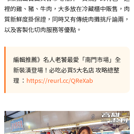
裡的雞、豬、牛肉，大多放在冷藏櫃中販售，肉
質新鮮度掛保證，同時又有傳統肉攤挑斤論兩，
以及客製化切肉服務等優點。
編輯推薦》名人老饕最愛「南門市場」全
新裝潢登場！必吃必買5大名店 攻略總整
理 ：
https://reurl.cc/QReXab