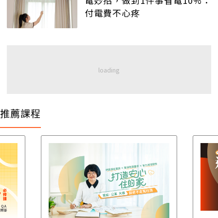
電妙招，做到1件事省電10%：
付電費不心疼
推薦課程