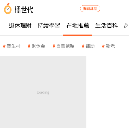
購買課程
退休理財
持續學習
在地推薦
生活百科
養生村
退休金
自書遺囑
補助
獨老