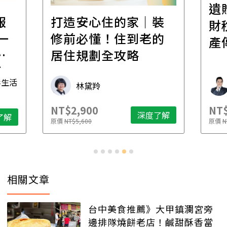
遺
報
打造安心住的家｜裝
財
一
修前必懂！住到老的
產
一
居住規劃全攻略
先
毒生活
林黛羚
NT$2,900
NT$
深度了解
了解
原價
NT$5,600
原價
N
相關文章
台中美食推薦》大甲鎮瀾宮旁
邊排隊燒餅老店！鹹甜酥香當