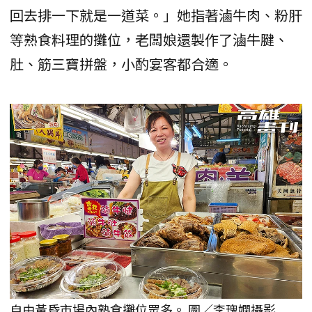
回去排一下就是一道菜。」她指著滷牛肉、粉肝
等熟食料理的攤位，老闆娘還製作了滷牛腱、
肚、筋三寶拼盤，小酌宴客都合適。
自由黃昏市場內熟食攤位眾多。 圖／李瑰嫻攝影