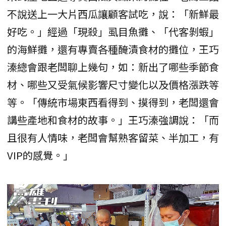
不說送上一大片西瓜讓顧客試吃，說：「新鮮最
好吃。」經過「現殺」虱目魚攤、「代客剝蝦」
的海鮮攤，還有專賣各種醃漬食材的攤位，王巧
溱總會跟老闆聊上幾句，如：新出了哪些季節食
材、哪些又受氣候影響尺寸變化以及價格漲跌等
等。「傳統市場東西看得到、摸得到，老闆還會
講些產地和食材的故事。」王巧溱強調說：「而
且很有人情味，老闆會幫熟客留菜、半加工，有
VIP的感覺。」