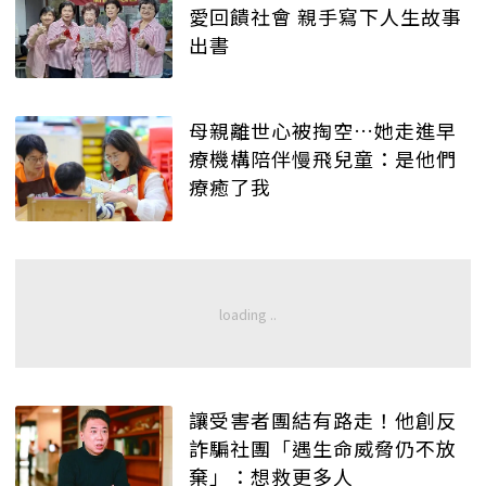
愛回饋社會 親手寫下人生故事
出書
母親離世心被掏空…她走進早
療機構陪伴慢飛兒童：是他們
療癒了我
讓受害者團結有路走！他創反
詐騙社團「遇生命威脅仍不放
棄」：想救更多人