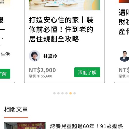
遺
報
打造安心住的家｜裝
財
一
修前必懂！住到老的
產
一
居住規劃全攻略
先
毒生活
林黛羚
NT$2,900
NT$
深度了解
了解
原價
NT$5,600
原價
N
相關文章
認養兒童超過60年！91歲嬤熱