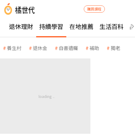
購買課程
退休理財
持續學習
在地推薦
生活百科
養生村
退休金
自書遺囑
補助
獨老