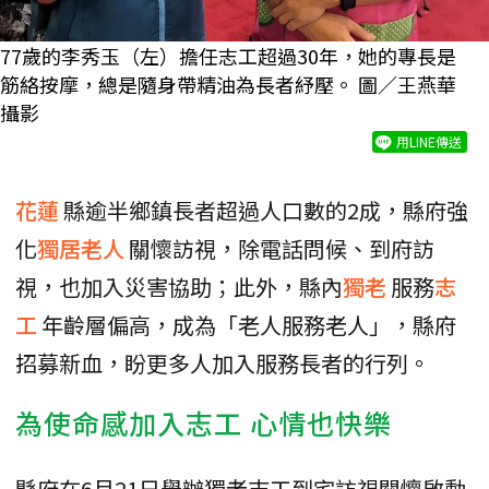
77歲的李秀玉（左）擔任志工超過30年，她的專長是
筋絡按摩，總是隨身帶精油為長者紓壓。 圖／王燕華
攝影
用LINE傳送
花蓮
縣逾半鄉鎮長者超過人口數的2成，縣府強
化
獨居老人
關懷訪視，除電話問候、到府訪
視，也加入災害協助；此外，縣內
獨老
服務
志
工
年齡層偏高，成為「老人服務老人」，縣府
招募新血，盼更多人加入服務長者的行列。
為使命感加入志工 心情也快樂
縣府在6月21日舉辦獨老志工到宅訪視關懷啟動