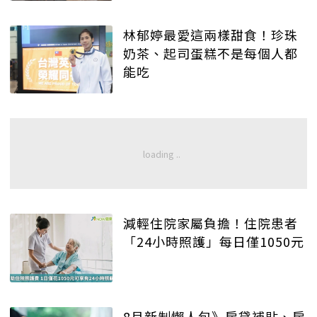
林郁婷最愛這兩樣甜食！珍珠
奶茶、起司蛋糕不是每個人都
能吃
減輕住院家屬負擔！住院患者
「24小時照護」每日僅1050元
8月新制懶人包》房貸補貼、房