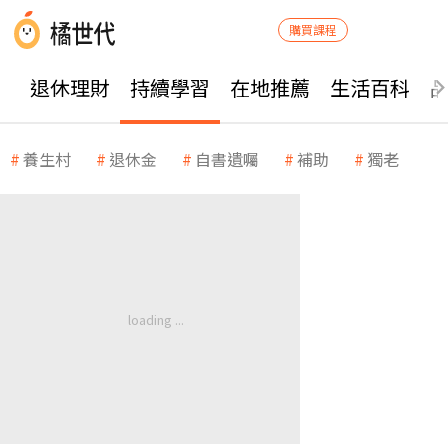
購買課程
退休理財
持續學習
在地推薦
生活百科
養生村
退休金
自書遺囑
補助
獨老