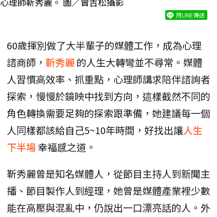
心理師靳秀麗。 圖／曾吉松攝影
用LINE傳送
60歲揮別做了大半輩子的媒體工作，成為心理
諮商師，
靳秀麗
的人生大轉彎並不尋常。媒體
人習慣高效率、抓重點，心理師講求陪伴諮詢者
探索，慢慢於鏡映中找到方向，這樣截然不同的
角色轉換需要足夠的探索跟準備，她建議每一個
人同樣都該給自己5~10年時間，好找出讓
人生
下半場
幸福感之道。
靳秀麗曾是知名媒體人，從節目主持人到新聞主
播、節目製作人到經理，她曾是媒體產業裡少數
能在高壓與混亂中，仍說出一口漂亮話的人。外