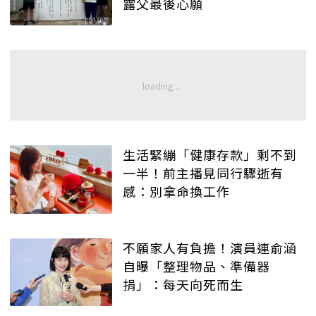
露父最後心願
生活緊繃「健康存款」剩不到
一半！前主播見同行驟逝有
感：別拿命換工作
不願家人有負擔！演員連俞涵
自曝「整理物品、準備器
捐」：每天向死而生