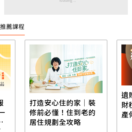
推薦課程
遺
報
打造安心住的家｜裝
財
一
修前必懂！住到老的
產
一
居住規劃全攻略
先