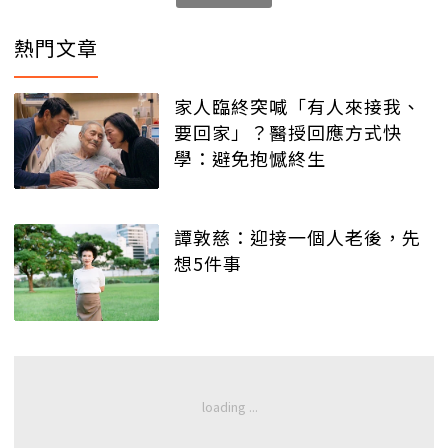
熱門文章
家人臨終突喊「有人來接我、
要回家」？醫授回應方式快
學：避免抱憾終生
譚敦慈：迎接一個人老後，先
想5件事