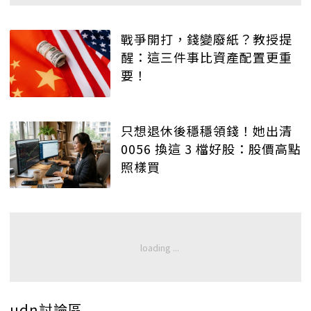
戰爭開打，錢變廢紙？教授提
醒：這三件事比資產配置更重
要！
只想退休後穩穩領錢！她出清
0056 換這 3 檔好股：股價高點
照樣買
udn討論區