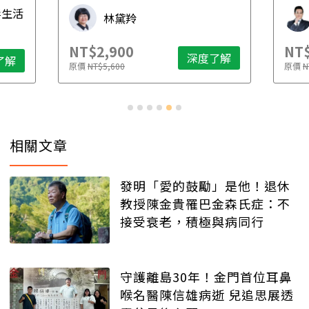
毒生活
林黛羚
NT$2,900
NT$
深度了解
了解
原價
NT$5,600
原價
N
相關文章
發明「愛的鼓勵」是他！退休
教授陳金貴罹巴金森氏症：不
接受衰老，積極與病同行
守護離島30年！金門首位耳鼻
喉名醫陳信雄病逝 兒追思展透