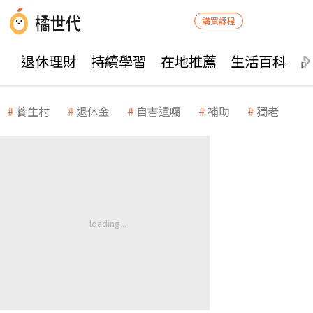
購買課程
退休理財
持續學習
在地推薦
生活百科
養生村
退休金
自書遺囑
補助
獨老