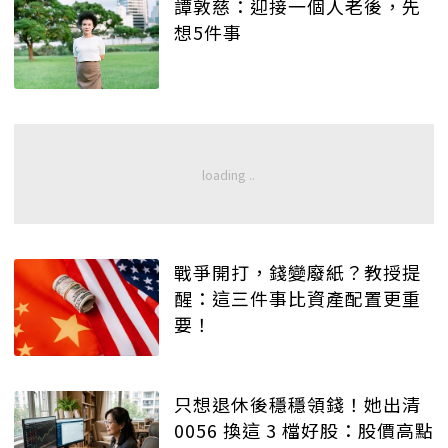
譚敦慈：迎接一個人老後，先
想5件事
戰爭開打，錢變廢紙？教授提
醒：這三件事比資產配置更重
要！
只想退休後穩穩領錢！她出清
0056 換這 3 檔好股：股價高點