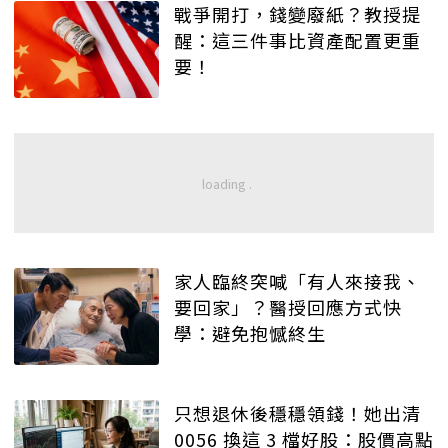
戰爭開打，錢變廢紙？教授提
醒：這三件事比資產配置更重
要！
家人臨終突喊「有人來接我、
要回家」？醫授回應方式快
學：避免抱憾終生
只想退休後穩穩領錢！她出清
0056 換這 3 檔好股：股價高點