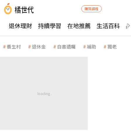
購買課程
退休理財
持續學習
在地推薦
生活百科
養生村
退休金
自書遺囑
補助
獨老