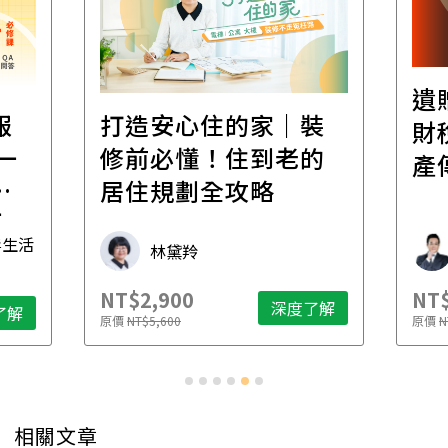
遺
報
打造安心住的家｜裝
財
一
修前必懂！住到老的
產
一
居住規劃全攻略
先
毒生活
林黛羚
NT$2,900
NT$
深度了解
了解
原價
NT$5,600
原價
N
相關文章