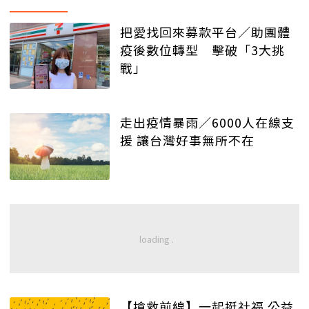
把愛找回來募款平台／助團體
疫後數位轉型 擊破「3大挑
戰」
走出疫情暴雨／6000人在線支
援 讓台灣好事無所不在
【搶救前線】一起挺社福 公益