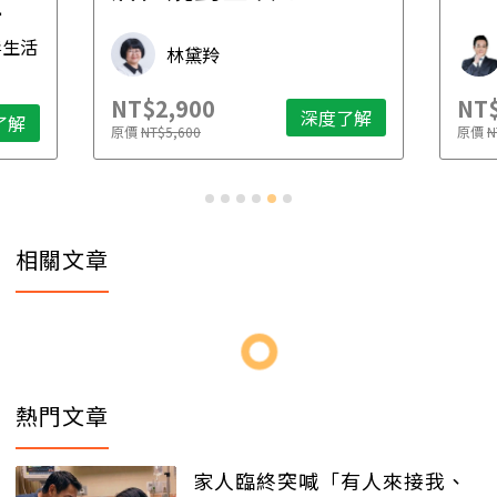
財稅專家 朱家棟
NT$2,500
NT
了解
深度了解
原價
NT$4,888
原價
相關文章
熱門文章
家人臨終突喊「有人來接我、