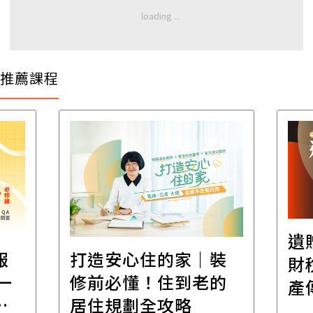
推薦課程
遺贈稅規劃直播課│
裝
百
財稅專家親授，讓資
的
經
產傳承更有效率
年