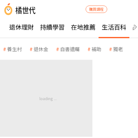
購買課程
退休理財
持續學習
在地推薦
生活百科
養生村
退休金
自書遺囑
補助
獨老