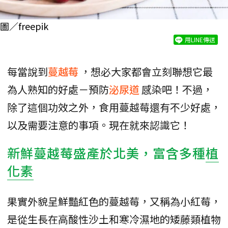
圖／freepik
用LINE傳送
每當說到
蔓越莓
，想必大家都會立刻聯想它最
為人熟知的好處－預防
泌尿道
感染吧！不過，
除了這個功效之外，食用蔓越莓還有不少好處，
以及需要注意的事項。現在就來認識它！
新鮮蔓越莓盛產於北美，富含多種
植
化素
果實外貌呈鮮豔紅色的蔓越莓，又稱為小紅莓，
是從生長在高酸性沙土和寒冷濕地的矮藤類植物