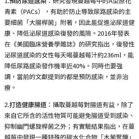
1.
預防尿道感染
：研究發現蔓越莓中的A型原花
青素（PACs），有助於防止導致尿路感染的主
要細菌「大腸桿菌」附著，因此能促進泌尿道健
康、降低泌尿道感染復發的風險。2016年發表
在《美國臨床營養學雜誌》的研究指出，復發性
泌尿道感染的女性每天喝蔓越莓汁約236ml，能
降低尿路感染發作機率近40%。同時也要強
調，當前的文獻提到的都是預防感染，並非治
療。
2.
打造健康腸道
：攝取蔓越莓對腸道有益，除了
來自它所含的活性物質可能避免腸道受到感染、
抑制幽門螺旋桿菌之外；有實驗結果指出，在蔓
越莓中發現一種特殊的碳水化合物「木葡聚醣」