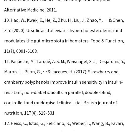
Alternative Medicine, 2011.
10. Hao, W., Kwek, E., He, Z., Zhu, H., Liu, J., Zhao, Y., … & Chen,
Z. Y. (2020). Ursolic acid alleviates hypercholesterolemia and
modulates the gut microbiota in hamsters. Food & Function,
11(7), 6091-6103.
11. Paquette, M., Larqué, A. S. M., Weisnagel, S. J., Desjardins, Y.,
Marois, J., Pilon, G., … & Jacques, H. (2017). Strawberry and
cranberry polyphenols improve insulin sensitivity in insulin-
resistant, non-diabetic adults: a parallel, double-blind,
controlled and randomised clinical trial. British journal of
nutrition, 117(4), 519-531.
12. Heiss, C., Istas, G., Feliciano, R., Weber, T., Wang, B., Favari,