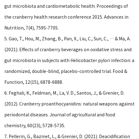
gut microbiota and cardiometabolic health: Proceedings of
the cranberry health research conference 2015. Advances in
Nutrition, 7(4), 759S-770S.
5. Gao, T., Hou, M., Zhang, B., Pan, X., Liu, C., Sun, C., … & Ma, A.
(2021). Effects of cranberry beverages on oxidative stress and
gut microbiota in subjects with Helicobacter pylori infection: a
randomized, double-blind, placebo-controlled trial. Food &
Function, 12(15), 6878-6888.
6. Feghali, K., Feldman, M., La, V. D., Santos, J., & Grenier, D.
(2012). Cranberry proanthocyanidins: natural weapons against
periodontal diseases. Journal of agricultural and food
chemistry, 60(23), 5728-5735.
7. Pellerin, G., Bazinet, L., & Grenier, D. (2021). Deacidification