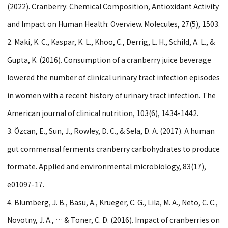
(2022). Cranberry: Chemical Composition, Antioxidant Activity
and Impact on Human Health: Overview. Molecules, 27(5), 1503.
2. Maki, K. C., Kaspar, K. L., Khoo, C., Derrig, L. H., Schild, A. L., &
Gupta, K. (2016). Consumption of a cranberry juice beverage
lowered the number of clinical urinary tract infection episodes
in women with a recent history of urinary tract infection. The
American journal of clinical nutrition, 103(6), 1434-1442.
3. Özcan, E., Sun, J., Rowley, D. C., & Sela, D. A. (2017). A human
gut commensal ferments cranberry carbohydrates to produce
formate. Applied and environmental microbiology, 83(17),
e01097-17.
4. Blumberg, J. B., Basu, A., Krueger, C. G., Lila, M. A., Neto, C. C.,
Novotny, J. A., … & Toner, C. D. (2016). Impact of cranberries on