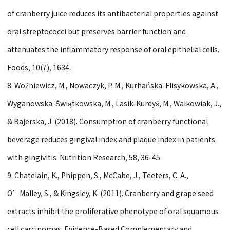
of cranberry juice reduces its antibacterial properties against
oral streptococci but preserves barrier function and
attenuates the inflammatory response of oral epithelial cells.
Foods, 10(7), 1634.
8. Woźniewicz, M., Nowaczyk, P. M., Kurhańska-Flisykowska, A.,
Wyganowska-Świątkowska, M., Lasik-Kurdyś, M., Walkowiak, J.,
& Bajerska, J. (2018). Consumption of cranberry functional
beverage reduces gingival index and plaque index in patients
with gingivitis. Nutrition Research, 58, 36-45.
9. Chatelain, K., Phippen, S., McCabe, J., Teeters, C. A.,
O’Malley, S., & Kingsley, K. (2011). Cranberry and grape seed
extracts inhibit the proliferative phenotype of oral squamous
cell carcinomas. Evidence-Based Complementary and