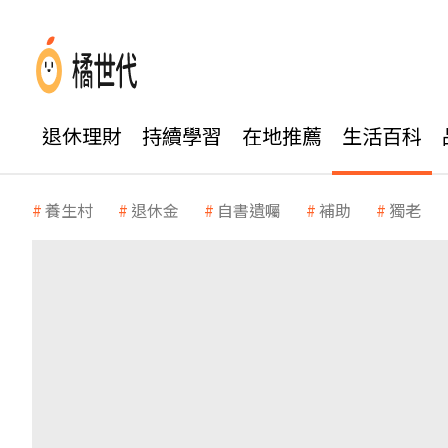
退休理財
持續學習
在地推薦
生活百科
養生村
退休金
自書遺囑
補助
獨老