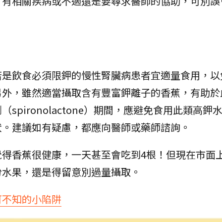
，有相關疾病或不適還是要尋求醫師的協助，可別誤
若是飲食必須限鉀的慢性腎臟病患者宜適量食用，以
另外，雖然適當攝取含有豐富鉀離子的香蕉，有助於
pironolactone）期間，應避免食用此類高鉀
狀。建議如有疑慮，都應向醫師或藥師諮詢。
覺得香蕉很健康，一天甚至會吃到4根！但現在市面
份水果，還是得留意別過量攝取。
可不知的小陷阱