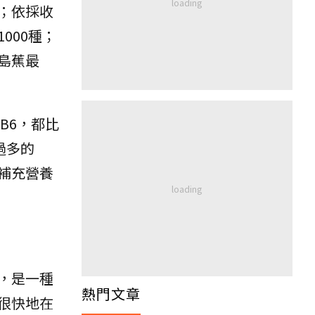
；依採收
000種；
島蕉最
B6，都比
過多的
補充營養
，是一種
熱門文章
很快地在