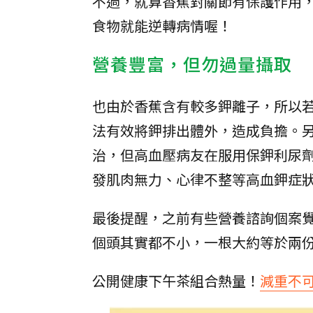
不過，就算香蕉對關節有保護作用
食物就能逆轉病情喔！
營養豐富，但勿過量攝取
也由於香蕉含有較多鉀離子，所以
法有效將鉀排出體外，造成負擔。
治，但高血壓病友在服用保鉀利尿劑（s
發肌肉無力、心律不整等高血鉀症
最後提醒，之前有些營養諮詢個案
個頭其實都不小，一根大約等於兩
公開健康下午茶組合熱量！
減重不