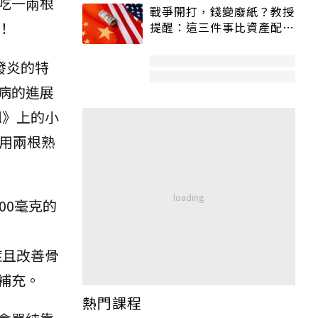
吃一兩根
戰爭開打，錢變廢紙？教授
！
提醒：這三件事比資產配置
更重要！
抗發炎的特
病的進展
al》上的小
用兩根熟
00毫克的
炎症且改善骨
補充。
熱門課程