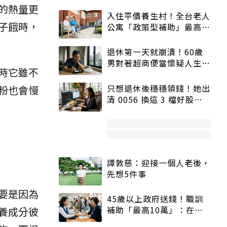
的熱量更
入住平價養生村！全台老人
子餓時，
公寓「政策型補助」最高打
5折
退休第一天就崩潰！60歲
男對著超商便當懷疑人生
時它雖不
「一切好安靜」
只想退休後穩穩領錢！她出
粉也會慢
清 0056 換這 3 檔好股：
股價高點照樣買
譚敦慈：迎接一個人老後，
先想5件事
要是因為
45歲以上政府送錢！職訓
補助「最高10萬」：在
養成分彼
職、待業都能申請