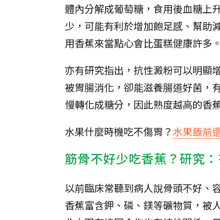
體內分解成葡萄糖，食用後血糖上
少，可能有利於增加飽足感、幫助
用香蕉來當點心會比蛋糕健康許多
亦有研究指出，抗性澱粉可以明顯
被胃腸消化，卻能滋養腸道好菌，
慢轉化成糖分，因此熟度越高的香
水果什麼時機吃不傷胃？
水果飯前
筋骨不好少吃香蕉？研究：
以前臨床常聽到病人說骨頭不好、
香蕉富含鉀、磷、鎂等礦物質，被