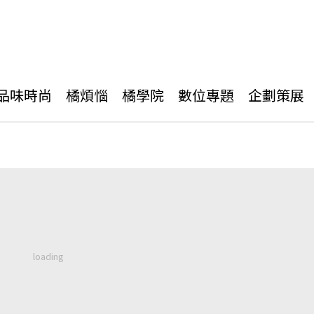
品味時尚
橘煩惱
橘學院
數位專題
企劃策展