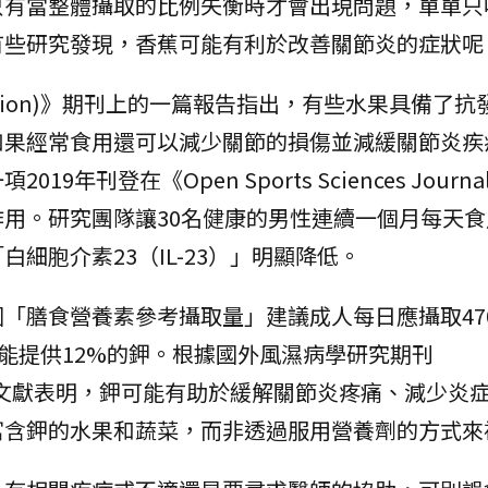
只有當整體攝取的比例失衡時才會出現問題，單單只
有些研究發現，香蕉可能有利於改善關節炎的症狀呢
 Nutrition)》期刊上的一篇報告指出，有些水果具備了
如果經常食用還可以減少關節的損傷並減緩關節炎疾
年刊登在《Open Sports Sciences Journ
用。研究團隊讓30名健康的男性連續一個月每天食
細胞介素23（IL-23）」明顯降低。
「膳食營養素參考攝取量」建議成人每日應攝取47
蕉能提供12%的鉀。根據國外風濕病學研究期刊
rch》一篇文獻表明，鉀可能有助於緩解關節炎疼痛、減少
富含鉀的水果和蔬菜，而非透過服用營養劑的方式來