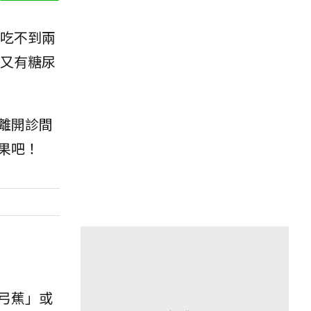
吃不到兩
又有糖尿
離開診間
果吧！
弓蕉」或