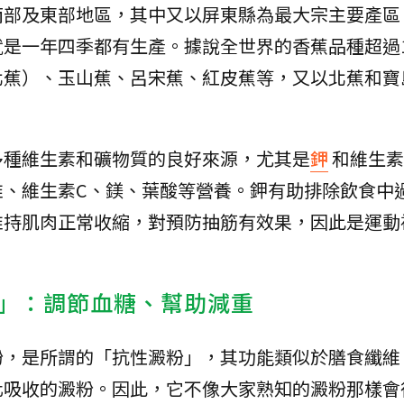
南部及東部地區，其中又以屏東縣為最大宗主要產區
是一年四季都有生產。據說全世界的香蕉品種超過1
北蕉）、玉山蕉、呂宋蕉、紅皮蕉等，又以北蕉和寶
多種維生素和礦物質的良好來源，尤其是
鉀
和維生素
維、維生素C、鎂、葉酸等營養。鉀有助排除飲食中
維持肌肉正常收縮，對預防抽筋有效果，因此是運動
」：調節血糖、幫助減重
粉，是所謂的「抗性澱粉」，其功能類似於膳食纖維
化吸收的澱粉。因此，它不像大家熟知的澱粉那樣會