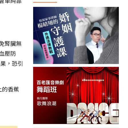
會單純靠
免腎臟無
血壓防
水果，恐引
上的香蕉