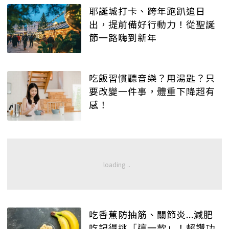
耶誕城打卡、跨年跑趴追日
出，提前備好行動力！從聖誕
節一路嗨到新年
吃飯習慣聽音樂？用湯匙？只
要改變一件事，體重下降超有
感！
吃香蕉防抽筋、關節炎...減肥
吃記得挑「這一款」！超讚功