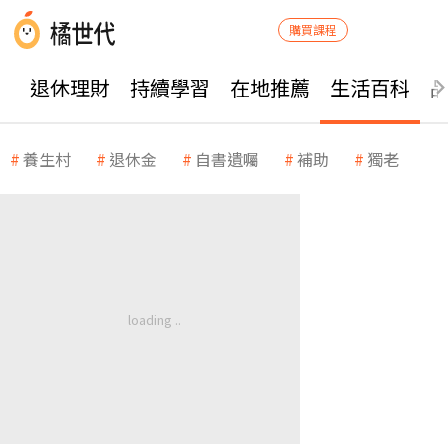
購買課程
退休理財
持續學習
在地推薦
生活百科
養生村
退休金
自書遺囑
補助
獨老