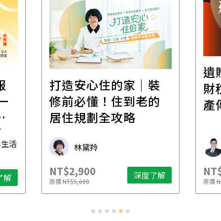
遺
報
打造安心住的家｜裝
財
一
修前必懂！住到老的
產
一
居住規劃全攻略
先
毒生活
林黛羚
NT$2,900
NT$
深度了解
了解
原價
NT$5,600
原價
N