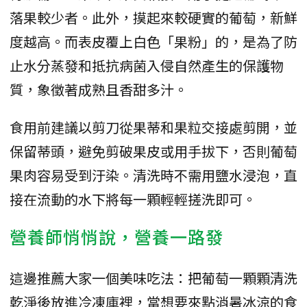
落果較少者。此外，摸起來較硬實的葡萄，新鮮
度越高。而表皮覆上白色「果粉」的，是為了防
止水分蒸發和抵抗病菌入侵自然產生的保護物
質，象徵著成熟且香甜多汁。
食用前建議以剪刀從果蒂和果粒交接處剪開，並
保留蒂頭，避免剪破果皮或用手拔下，否則葡萄
果肉容易受到汙染。清洗時不需用鹽水浸泡，直
接在流動的水下將每一顆輕輕搓洗即可。
營養師悄悄說，營養一路發
這邊推薦大家一個美味吃法：把葡萄一顆顆清洗
乾淨後放進冷凍庫裡，當想要來點消暑冰涼的食