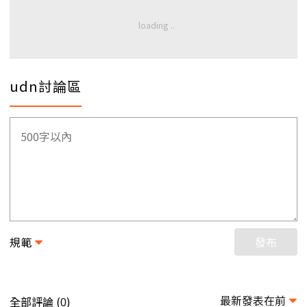
udn討論區
規範
發布
最新發表在前
全部評論 (
)
0