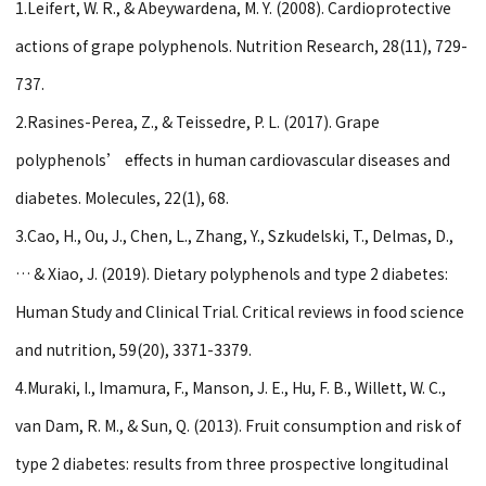
1.Leifert, W. R., & Abeywardena, M. Y. (2008). Cardioprotective
actions of grape polyphenols. Nutrition Research, 28(11), 729-
737.
2.Rasines-Perea, Z., & Teissedre, P. L. (2017). Grape
polyphenols’ effects in human cardiovascular diseases and
diabetes. Molecules, 22(1), 68.
3.Cao, H., Ou, J., Chen, L., Zhang, Y., Szkudelski, T., Delmas, D.,
… & Xiao, J. (2019). Dietary polyphenols and type 2 diabetes:
Human Study and Clinical Trial. Critical reviews in food science
and nutrition, 59(20), 3371-3379.
4.Muraki, I., Imamura, F., Manson, J. E., Hu, F. B., Willett, W. C.,
van Dam, R. M., & Sun, Q. (2013). Fruit consumption and risk of
type 2 diabetes: results from three prospective longitudinal