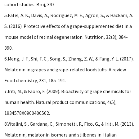
cohort studies. Bmj, 347.
5.Patel, A. K., Davis, A., Rodriguez, M. E., Agron, S., & Hackam, A.
S. (2016). Protective effects of a grape-supplemented diet in a
mouse model of retinal degeneration. Nutrition, 32(3), 384-
390.
6.Meng, J. F., Shi, T. C., Song, S., Zhang, Z. W., & Fang, Y. L. (2017).
Melatonin in grapes and grape-related foodstuffs: A review.
Food chemistry, 231, 185-191.
7.Iriti, M., & Faoro, F. (2009). Bioactivity of grape chemicals for
human health. Natural product communications, 4(5),
1934578X0900400502.
8.Vitalini, S., Gardana, C., Simonetti, P., Fico, G., & Iriti, M. (2013).
Melatonin, melatonin isomers and stilbenes in I talian