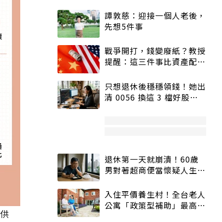
譚敦慈：迎接一個人老後，
先想5件事
戰爭開打，錢變廢紙？教授
提醒：這三件事比資產配置
更重要！
只想退休後穩穩領錢！她出
清 0056 換這 3 檔好股：
股價高點照樣買
退休第一天就崩潰！60歲
男對著超商便當懷疑人生
「一切好安靜」
入住平價養生村！全台老人
公寓「政策型補助」最高打
提供
5折