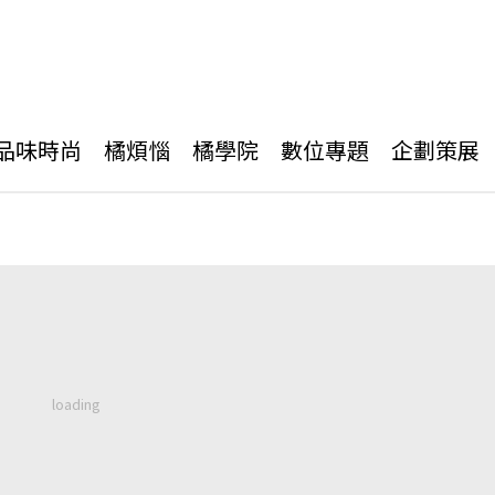
品味時尚
橘煩惱
橘學院
數位專題
企劃策展