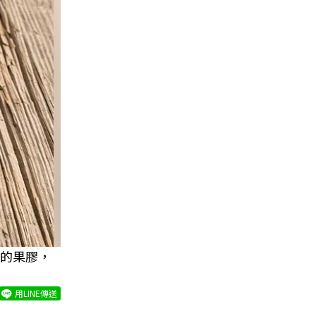
的果膠，
用LINE傳送