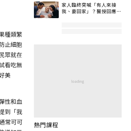
家人臨終突喊「有人來接
我、要回家」？醫授回應方
式快學：避免抱憾終生
果種類繁
防止細胞
民眾就在
試看吃無
好美
彈性和血
提到「我
通常可可
熱門課程