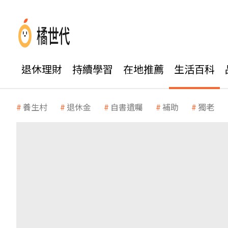
退休理財
持續學習
在地推薦
生活百科
養生村
退休金
自書遺囑
補助
獨老