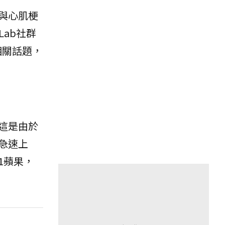
與心肌梗
Lab社群
相關話題，
這是由於
急速上
1蘋果，