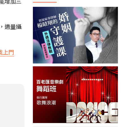
能增加三
，適量攝
找上門