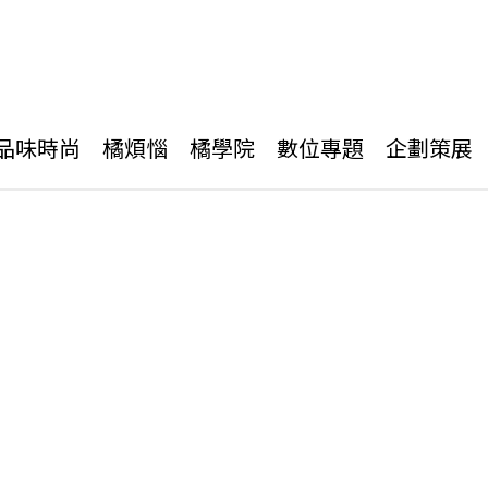
品味時尚
橘煩惱
橘學院
數位專題
企劃策展