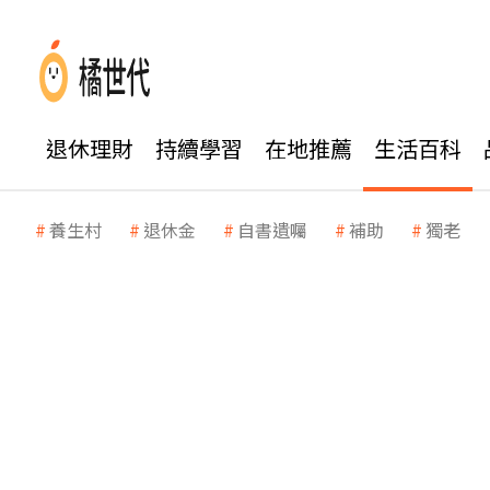
退休理財
持續學習
在地推薦
生活百科
養生村
退休金
自書遺囑
補助
獨老