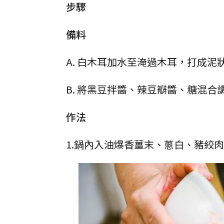
步驟
備料
A. 白木耳加水至淹過木耳，打成
B. 將黑豆拌醬、辣豆瓣醬、糖混合
作法
1.鍋內入油爆香薑末、蔥白、豬絞