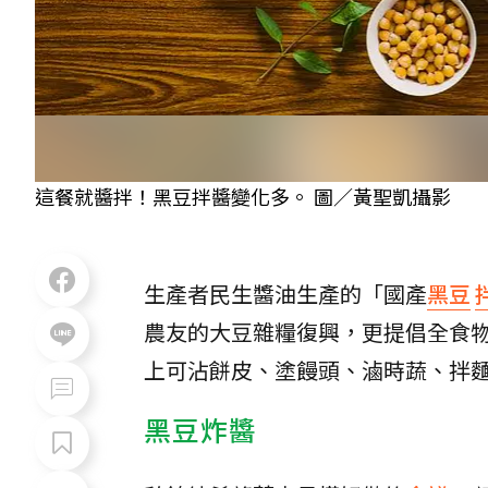
這餐就醬拌！黑豆拌醬變化多。 圖／黃聖凱攝影
生產者民生醬油生產的「國產
黑豆
農友的大豆雜糧復興，更提倡全食
上可沾餅皮、塗饅頭、滷時蔬、拌
黑豆炸醬