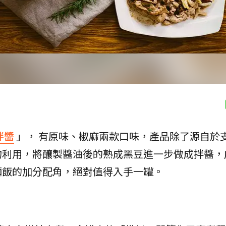
拌醬
」， 有原味、椒麻兩款口味，產品除了源自於
物利用，將釀製醬油後的熟成黑豆進一步做成拌醬，
麵飯的加分配角，絕對值得入手一罐。