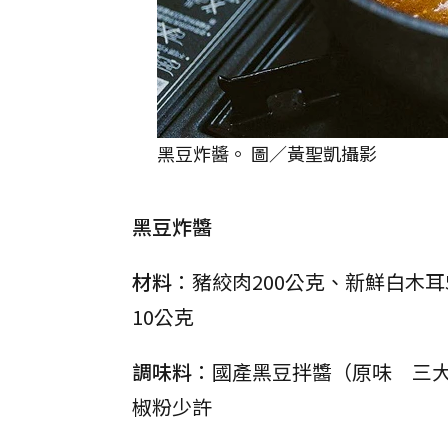
黑豆炸醬。 圖／黃聖凱攝影
黑豆炸醬
材料
：豬絞肉200公克、新鮮白木耳
10公克
調味料
：國產黑豆拌醬（原味 三
椒粉少許