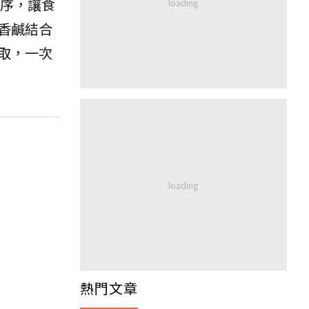
序，讓食
香鹹結合
取，一次
熱門文章