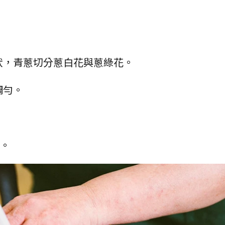
泥狀，青蔥切分蔥白花與蔥綠花。
調勻。
肉。