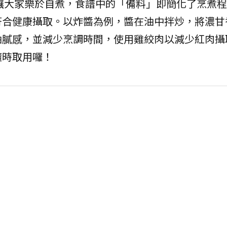
讓大家樂於自煮，食譜中的「備料」即簡化了烹煮程
符合健康攝取。以炸醬為例，醬在油中拌炒，將濃甘
油膩感，並減少烹調時間，使用雞絞肉以減少紅肉攝
隨時取用囉！