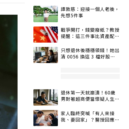
譚敦慈：迎接一個人老後，
先想5件事
戰爭開打，錢變廢紙？教授
提醒：這三件事比資產配置
更重要！
只想退休後穩穩領錢！她出
清 0056 換這 3 檔好股：
股價高點照樣買
退休第一天就崩潰！60歲
男對著超商便當懷疑人生
「一切好安靜」
家人臨終突喊「有人來接
我、要回家」？醫授回應方
式快學：避免抱憾終生