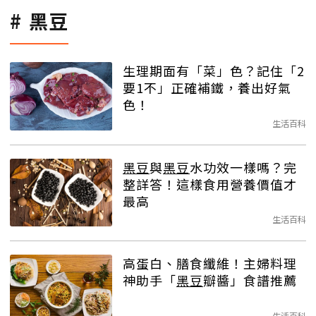
黑豆
生理期面有「菜」色？記住「2
要1不」正確補鐵，養出好氣
色！
生活百科
黑豆
與
黑豆
水功效一樣嗎？完
整詳答！這樣食用營養價值才
最高
生活百科
高蛋白、膳食纖維！主婦料理
神助手「
黑豆
瓣醬」食譜推薦
生活百科