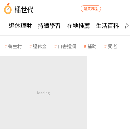
購買課程
退休理財
持續學習
在地推薦
生活百科
養生村
退休金
自書遺囑
補助
獨老