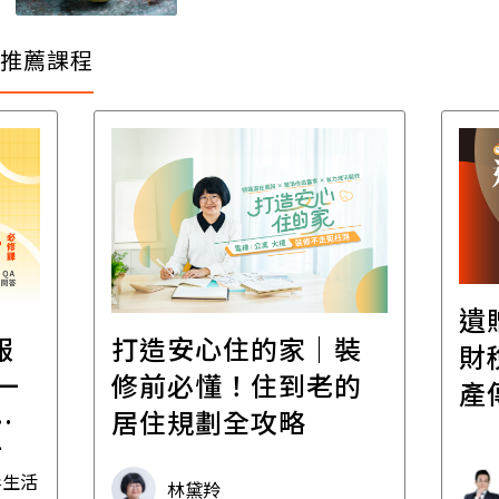
推薦課程
遺
報
打造安心住的家｜裝
財
一
修前必懂！住到老的
產
一
居住規劃全攻略
先
毒生活
林黛羚