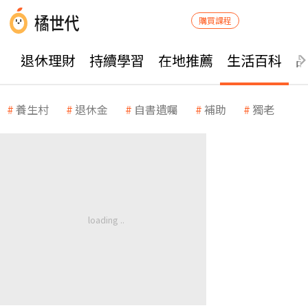
購買課程
退休理財
持續學習
在地推薦
生活百科
養生村
退休金
自書遺囑
補助
獨老