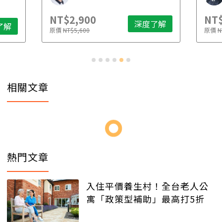
NT$2,900
NT$
深度了解
了解
原價
NT$5,600
原價
N
相關文章
熱門文章
入住平價養生村！全台老人公
寓「政策型補助」最高打5折