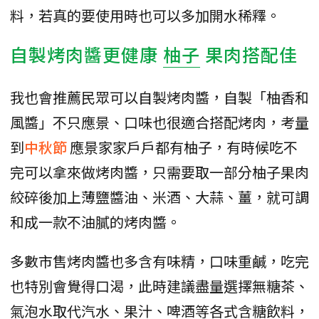
料，若真的要使用時也可以多加開水稀釋。
自製烤肉醬更健康
柚子
果肉搭配佳
我也會推薦民眾可以自製烤肉醬，自製「柚香和
風醬」不只應景、口味也很適合搭配烤肉，考量
到
中秋節
應景家家戶戶都有柚子，有時候吃不
完可以拿來做烤肉醬，只需要取一部分柚子果肉
絞碎後加上薄鹽醬油、米酒、大蒜、薑，就可調
和成一款不油膩的烤肉醬。
多數市售烤肉醬也多含有味精，口味重鹹，吃完
也特別會覺得口渴，此時建議盡量選擇無糖茶、
氣泡水取代汽水、果汁、啤酒等各式含糖飲料，