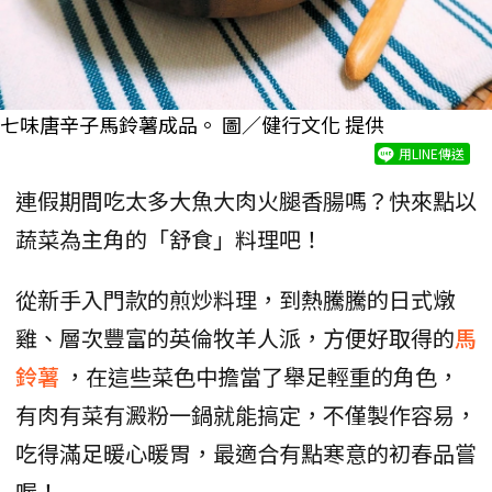
七味唐辛子馬鈴薯成品。 圖／健行文化 提供
用LINE傳送
連假期間吃太多大魚大肉火腿香腸嗎？快來點以
蔬菜為主角的「舒食」料理吧！
從新手入門款的煎炒料理，到熱騰騰的日式燉
雞、層次豐富的英倫牧羊人派，方便好取得的
馬
鈴薯
，在這些菜色中擔當了舉足輕重的角色，
有肉有菜有澱粉一鍋就能搞定，不僅製作容易，
吃得滿足暖心暖胃，最適合有點寒意的初春品嘗
喔！