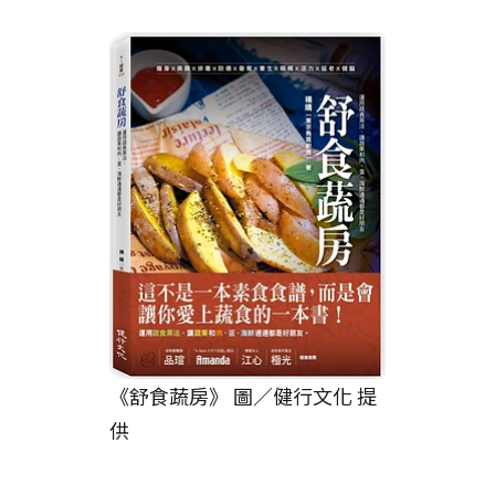
《舒食蔬房》 圖／健行文化 提
供