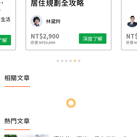
一
居住規劃全攻略
先
毒生活
林黛羚
NT$2,900
NT$
深度了解
了解
原價
NT$5,600
原價
N
相關文章
熱門文章