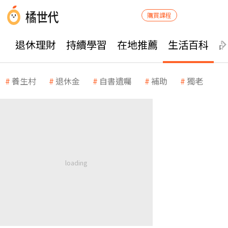
購買課程
退休理財
持續學習
在地推薦
生活百科
養生村
退休金
自書遺囑
補助
獨老