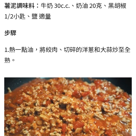
薯泥調味料：
牛奶 30c.c.、奶油 20克、黑胡椒
1/2小匙、鹽 適量
步驟
1.熱一點油，將絞肉、切碎的洋蔥和大蒜炒至全
熟。