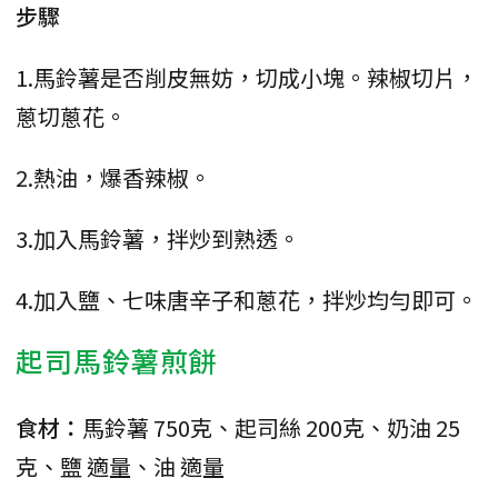
步驟
1.馬鈴薯是否削皮無妨，切成小塊。辣椒切片，
蔥切蔥花。
2.熱油，爆香辣椒。
3.加入馬鈴薯，拌炒到熟透。
4.加入鹽、七味唐辛子和蔥花，拌炒均勻即可。
起司馬鈴薯煎餅
食材：
馬鈴薯 750克、起司絲 200克、奶油 25
克、鹽 適量、油 適量