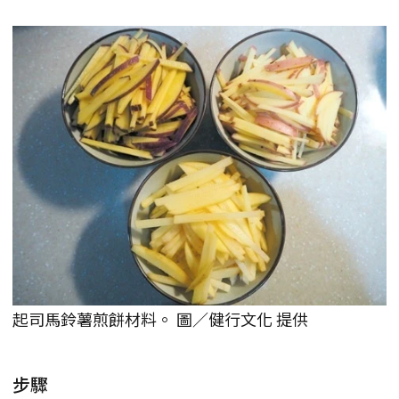
起司馬鈴薯煎餅材料。 圖／健行文化 提供
步驟