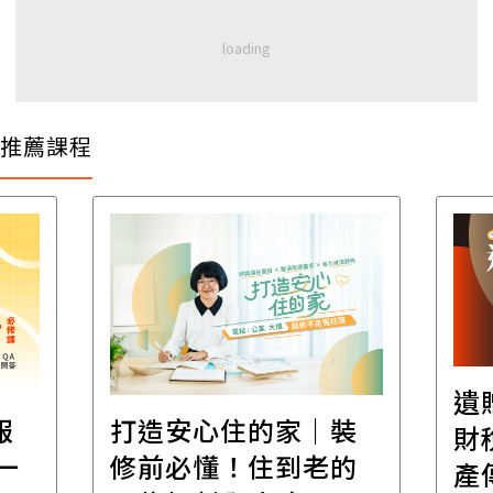
推薦課程
遺
報
打造安心住的家｜裝
財
一
修前必懂！住到老的
產