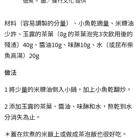
佃煮。 圖／健行文化 提供
材料（容易調製的分量）、小魚乾適量、米糠油
少許、玉露的茶葉（8g 的茶葉泡完3次飲用後的
殘渣）40g、醬油10g、味醂10g、水（或昆布柴
魚高湯）20g
做法
1 將少量的米糠油倒入小鍋，加上小魚乾翻炒。
2 添加玉露的茶葉、醬油、味醂和水，熬乾到水
分消失為止。
＊蓋在炊煮的米飯上或做成茶泡飯也很好吃。