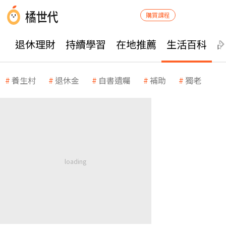
購買課程
退休理財
持續學習
在地推薦
生活百科
養生村
退休金
自書遺囑
補助
獨老