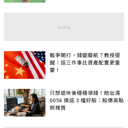
戰爭開打，錢變廢紙？教授提
醒：這三件事比資產配置更重
要！
只想退休後穩穩領錢！她出清
0056 換這 3 檔好股：股價高點
照樣買