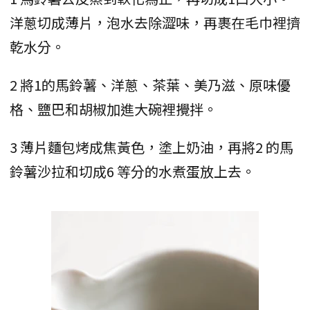
洋蔥切成薄片，泡水去除澀味，再裹在毛巾裡擠
乾水分。
2 將1的馬鈴薯、洋蔥、茶葉、美乃滋、原味優
格、鹽巴和胡椒加進大碗裡攪拌。
3 薄片麵包烤成焦黃色，塗上奶油，再將2 的馬
鈴薯沙拉和切成6 等分的水煮蛋放上去。