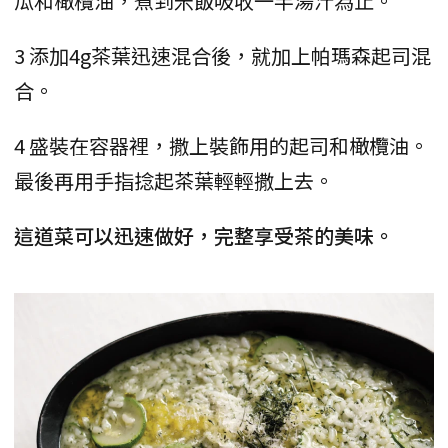
瓜和橄欖油，煮到米飯吸收一半湯汁為止。
3 添加4g茶葉迅速混合後，就加上帕瑪森起司混
合。
4 盛裝在容器裡，撒上裝飾用的起司和橄欖油。
最後再用手指捻起茶葉輕輕撒上去。
這道菜可以迅速做好，完整享受茶的美味。