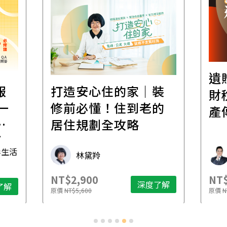
遺
報
打造安心住的家｜裝
財
一
修前必懂！住到老的
產
一
居住規劃全攻略
先
毒生活
林黛羚
NT$2,900
NT$
深度了解
了解
原價
NT$5,600
原價
N