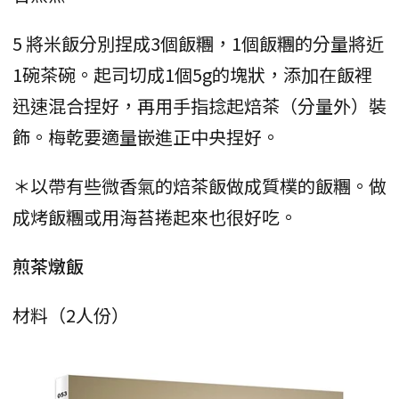
5 將米飯分別捏成3個飯糰，1個飯糰的分量將近
1碗茶碗。起司切成1個5g的塊狀，添加在飯裡
迅速混合捏好，再用手指捻起焙茶（分量外）裝
飾。梅乾要適量嵌進正中央捏好。
＊以帶有些微香氣的焙茶飯做成質樸的飯糰。做
成烤飯糰或用海苔捲起來也很好吃。
煎茶燉飯
材料（2人份）