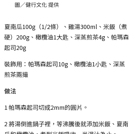
圖／健行文化 提供
夏南瓜100g（1/2條）、雞湯300ml、米飯（煮
硬）200g、橄欖油1大匙、深蒸煎茶4g、帕瑪森
起司20g
裝飾用：帕瑪森起司10g、橄欖油1小匙、深蒸
煎茶兩撮
做法
1 帕瑪森起司切成2mm的圓片。
2 將湯倒進鍋子裡，等沸騰後就添加米飯、夏南