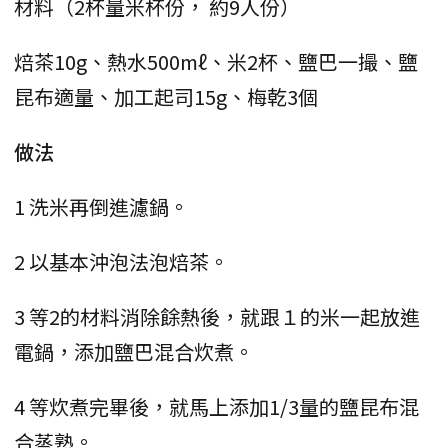
材料（2杯量米杯份， 約9人份）
焙茶10g、熱水500mℓ、米2杯、鹽巴一撮、鹽
昆布適量、加工起司15g、梅乾3個
做法
1 洗米再倒進濾鍋。
2 以基本沖泡法泡焙茶。
3 等2的材料消除餘熱後，就跟１的米一起放進
電鍋，添加鹽巴混合炊煮。
4 等炊煮完畢後，就馬上添加1/3量的鹽昆布混
合蒸熟。