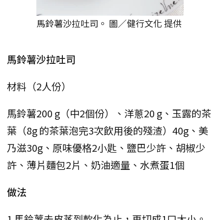
馬鈴薯沙拉吐司。 圖／健行文化 提供
馬鈴薯沙拉吐司
材料（2人份）
馬鈴薯200 g（中2個份）、洋蔥20 g、玉露的茶
葉（8g 的茶葉泡完3次飲用後的殘渣）40g、美
乃滋30g、原味優格2小匙、鹽巴少許、胡椒少
許、薄片麵包2片、奶油適量、水煮蛋1個
做法
1 馬鈴薯去皮蒸到軟化為止，再切成1口大小。