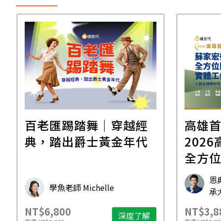
百老匯踢踏舞｜穿越經
高雄
典，踏出爵士黃金年代
2026高雄
全方
工作
恩
學魚老師 Michelle
承
NT$6,800
NT$3,8
深度了解