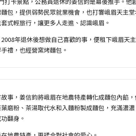
熱門打卡景點，公務員退休的姜信鈞是幕後推手。他
烤麵包，提供弱勢民眾就業機會，也打響峨眉天主堂
包套式輕旅行，讓更多人走進、認識峨眉。
2008年退休後想做自己喜歡的事，便租下峨眉天
伴手禮，也經營窯烤麵包。
有故事，姜信鈞將峨眉在地農特產轉化成麵包內餡，
茶葉磨粉、茶湯取代水和入麵粉製成麵包，充滿濃濃
成功翻身。
是在地農特產，更揉合對社會的愛心。