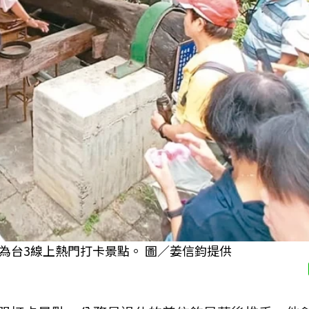
為台3線上熱門打卡景點。 圖／姜信鈞提供