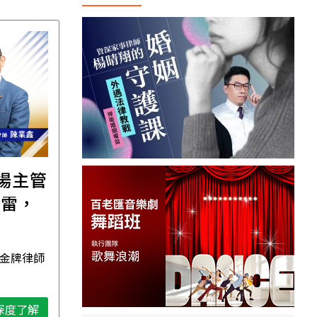
職場主管
【直播講座】免費報名
踩雷，
｜8/11譚敦慈的一個人
場
生活必修課：一個人
住，五件事要先想清
 金牌律師
資深獨立活執行者 無毒生活教
楚！
母 譚敦慈
深度了解
深度了解