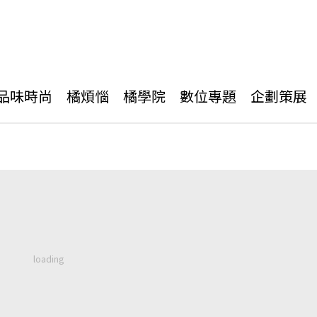
品味時尚
橘煩惱
橘學院
數位專題
企劃策展