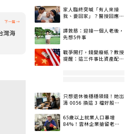
家人臨終突喊「有人來接
我、要回家」？醫授回應方
式快學：避免抱憾終生
譚敦慈：迎接一個人老後，
台灣海
先想5件事
戰爭開打，錢變廢紙？教授
提醒：這三件事比資產配置
更重要！
只想退休後穩穩領錢！她出
清 0056 換這 3 檔好股：
股價高點照樣買
65歲以上就業人口暴增
84%！雲林企業搶留老員
工：穩定性高、經驗豐富