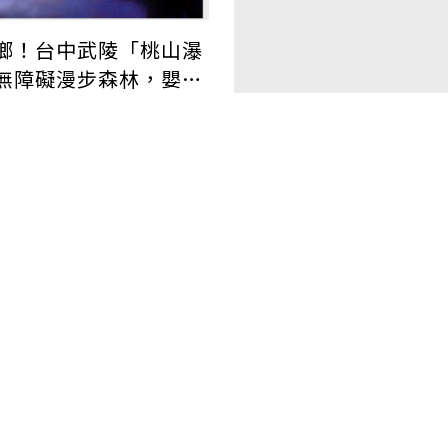
鄉！台中武陵「桃山瀑
無障礙漫步森林，嬰兒
族都方便