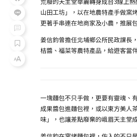
荒廢的天主堂華麗轉身成台3線上
山田工坊」，以在地農特產手做窯
更著手串連在地商家及小農，推展
姜信鈞曾擔任北埔鄉公所民政課長，
桔醬、福菜等農特產品，給遊客當
一塊麵包不只手做，更要有靈魂、
成果醬包進麵包裡，或以東方美人
味」，也讓差點廢棄的峨眉天主堂
姜信鈞在窯烤麵包裡，佐入的不只