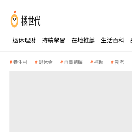
退休理財
持續學習
在地推薦
生活百科
養生村
退休金
自書遺囑
補助
獨老