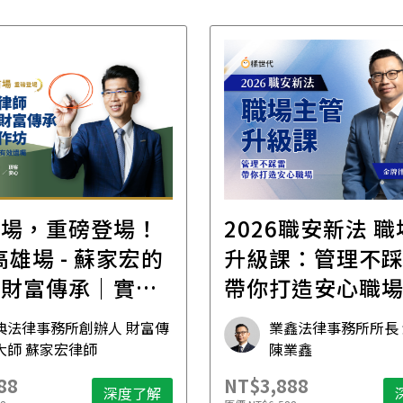
首場，重磅登場！
2026職安新法 
場 - 蘇家宏的
升級課：管理不
位財富傳承｜實體
帶你打造安心職
坊
典法律事務所創辦人 財富傳
業鑫法律事務所所長
大師 蘇家宏律師
陳業鑫
88
NT$3,888
深度了解