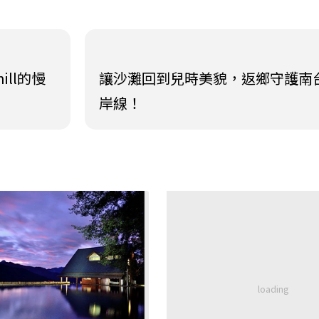
ll的慢
讓沙灘回到兒時美貌，返鄉守護南
岸線！