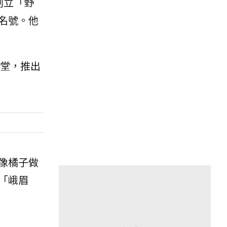
創立「野
名號。他
主堂，推出
像橘子做
「峨眉