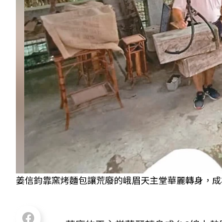
姜信鈞靠窯烤麵包讓荒廢的峨眉天主堂華麗轉身，成