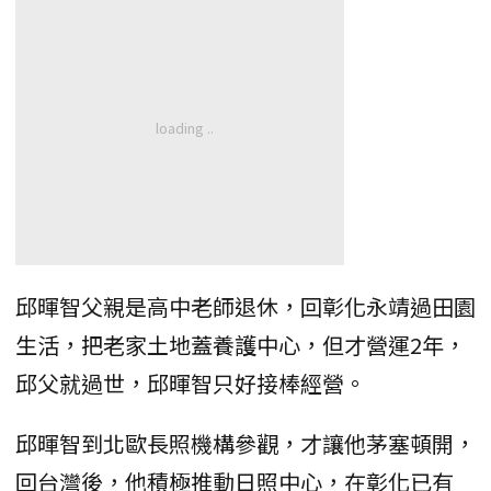
邱暉智父親是高中老師退休，回彰化永靖過田園
生活，把老家土地蓋養護中心，但才營運2年，
邱父就過世，邱暉智只好接棒經營。
邱暉智到北歐長照機構參觀，才讓他茅塞頓開，
回台灣後，他積極推動日照中心，在彰化已有