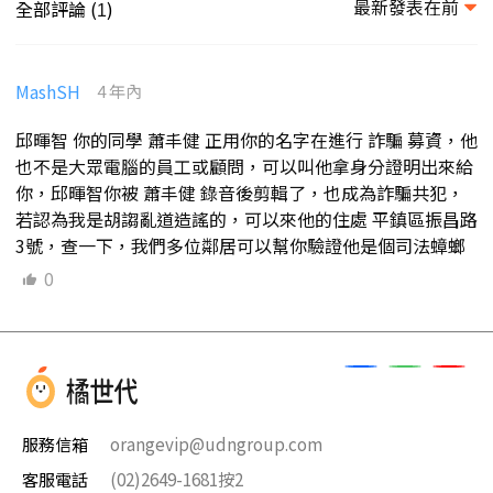
最新發表在前
全部評論 (
)
1
MashSH
4 年內
邱暉智 你的同學 蕭丰健 正用你的名字在進行 詐騙 募資，他
也不是大眾電腦的員工或顧問，可以叫他拿身分證明出來給
你，邱暉智你被 蕭丰健 錄音後剪輯了，也成為詐騙共犯，
若認為我是胡謅亂道造謠的，可以來他的住處 平鎮區振昌路
3號，查一下，我們多位鄰居可以幫你驗證他是個司法蟑螂
0
服務信箱
orangevip@udngroup.com
客服電話
(02)2649-1681按2