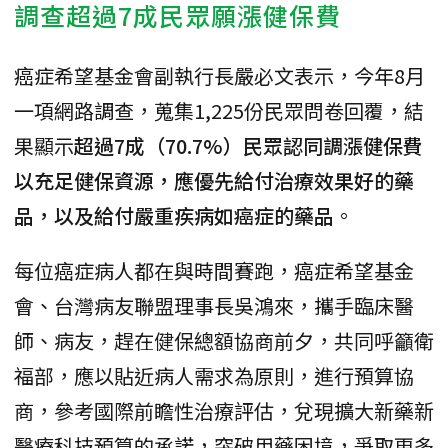
調查超過7成民眾願漲健保費
癌症希望基金會副執行長嚴必文表示，今年8月
一項網路調查，蒐集1,225份民眾問卷回覆，結
果顯示
超過7成（70.7%）民眾認同調漲健保費
以充足健保資源，應優先給付治療效果好的藥
品，以及給付嚴重疾病如癌症的藥品
。
每位癌症病人都在與時間賽跑，癌症希望基金
會、台灣病友聯盟理事長吳鴻來，攜手臨床醫
師、病友，趕在健保總額協商前夕，共同呼籲衛
福部，應以貼近病人需求為原則，進行預算協
商，參考國際前瞻性治療評估，兌現擴大新藥新
醫療科技預算的承諾，突破用藥困境，爭取更多