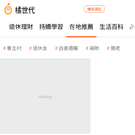
購買課程
退休理財
持續學習
在地推薦
生活百科
養生村
退休金
自書遺囑
補助
獨老