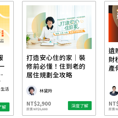
遺
報
打造安心住的家｜裝
財
一
修前必懂！住到老的
產
一
居住規劃全攻略
先
毒生活
林黛羚
NT$2,900
NT$
深度了解
了解
原價
NT$5,600
原價
N