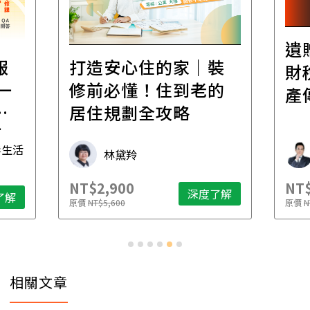
遺
報
打造安心住的家｜裝
財
一
修前必懂！住到老的
產
一
居住規劃全攻略
先
毒生活
林黛羚
NT$2,900
NT$
深度了解
了解
原價
NT$5,600
原價
N
相關文章