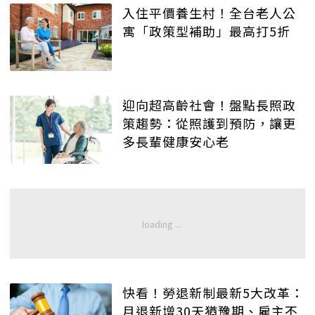
入住平價養生村！全台老人公
寓「政策型補助」最高打5折
迎向超高齡社會！盤點長照政
策趨勢：從照護到預防，讓更
多長輩健康安心老
快看！勞退新制最新5大改革：
月退新增30天猶豫期、雇主不