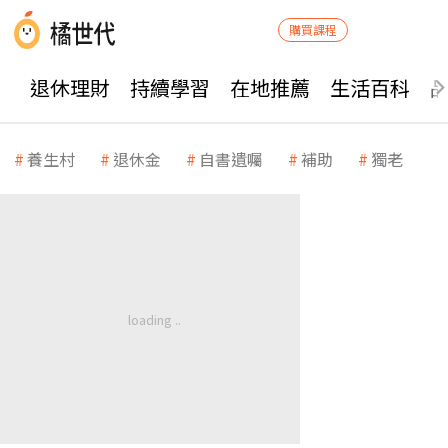
購買課程
退休理財
持續學習
在地推薦
生活百科
養生村
退休金
自書遺囑
補助
獨老