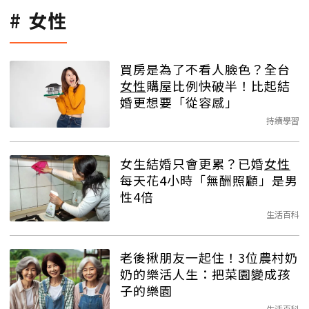
女性
買房是為了不看人臉色？全台
女性
購屋比例快破半！比起結
婚更想要「從容感」
持續學習
女生結婚只會更累？已婚
女性
每天花4小時「無酬照顧」是男
性4倍
生活百科
老後揪朋友一起住！3位農村奶
奶的樂活人生：把菜園變成孩
子的樂園
生活百科