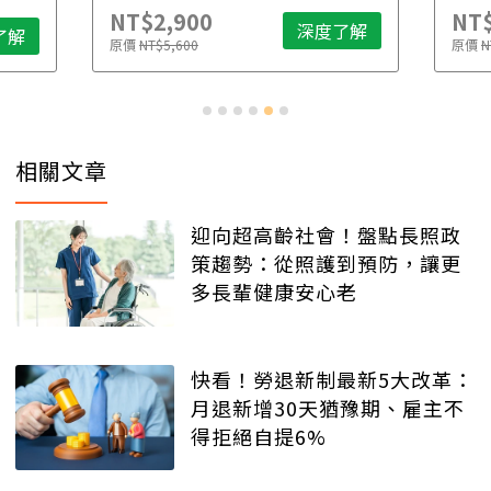
NT$2,900
NT$
深度了解
了解
原價
NT$5,600
原價
N
相關文章
迎向超高齡社會！盤點長照政
策趨勢：從照護到預防，讓更
多長輩健康安心老
快看！勞退新制最新5大改革：
月退新增30天猶豫期、雇主不
得拒絕自提6%