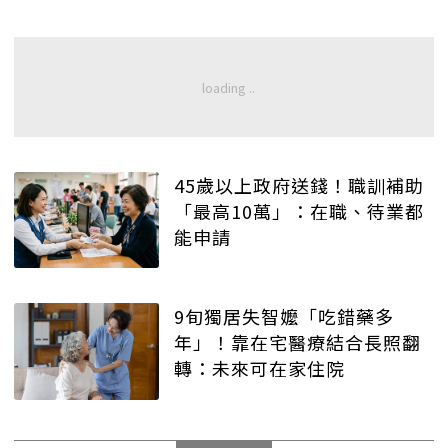
45歲以上政府送錢！職訓補助
「最高10萬」：在職、待業都
能申請
9旬獨居失智嬤「吃錯藥多
年」！靠在宅醫療結合長照翻
轉：未來可在家住院