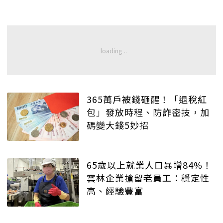
365萬戶被錢砸醒！「退稅紅
包」發放時程、防詐密技，加
碼變大錢5妙招
65歲以上就業人口暴增84%！
雲林企業搶留老員工：穩定性
高、經驗豐富