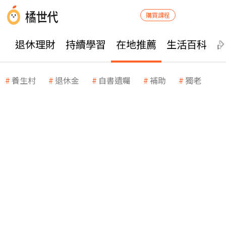
購買課程
退休理財
持續學習
在地推薦
生活百科
養生村
退休金
自書遺囑
補助
獨老