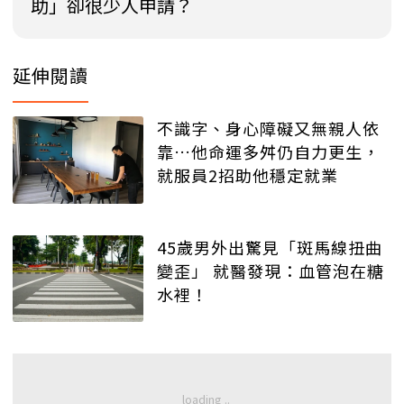
助」卻很少人申請？
延伸閱讀
不識字、身心障礙又無親人依
靠…他命運多舛仍自力更生，
就服員2招助他穩定就業
45歲男外出驚見「斑馬線扭曲
變歪」 就醫發現：血管泡在糖
水裡！