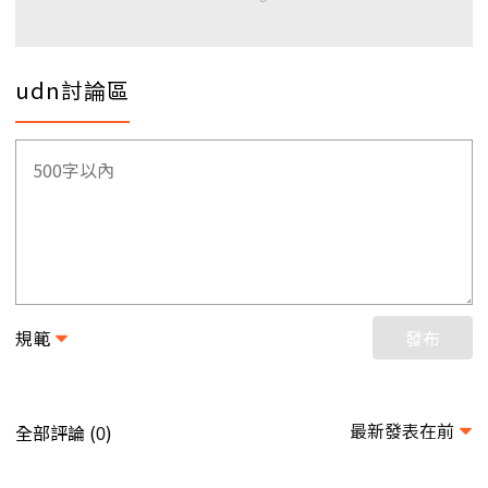
udn討論區
規範
發布
最新發表在前
全部評論 (
)
0