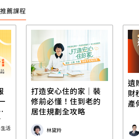
推薦課程
遺
報
打造安心住的家｜裝
財
一
修前必懂！住到老的
產
一
居住規劃全攻略
先
毒生活
林黛羚