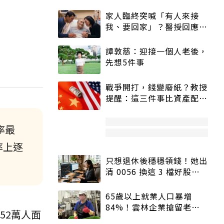
家人臨終突喊「有人來接
我、要回家」？醫授回應方
式快學：避免抱憾終生
譚敦慈：迎接一個人老後，
先想5件事
戰爭開打，錢變廢紙？教授
提醒：這三件事比資產配置
更重要！
率最
率上逐
只想退休後穩穩領錢！她出
清 0056 換這 3 檔好股：
股價高點照樣買
65歲以上就業人口暴增
84%！雲林企業搶留老員
52萬人面
工：穩定性高、經驗豐富