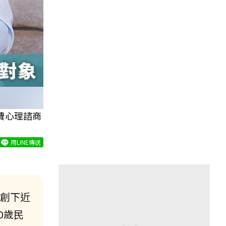
費心理諮商
用LINE傳送
，創下近
0歲民