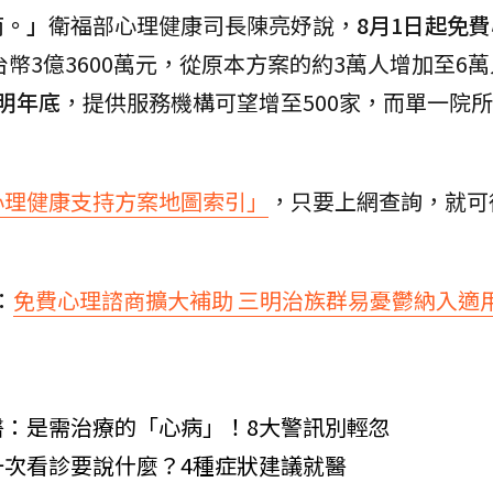
商。」
衛福部心理健康司長陳亮妤說，
8月1日起免
幣3億3600萬元，從原本方案的約3萬人增加至6
明年底
，提供服務機構可望增至500家，而單一院
心理健康支持方案地圖索引」
，只要上網查詢，就可
：
免費心理諮商擴大補助 三明治族群易憂鬱納入適
醫：是需治療的「心病」！8大警訊別輕忽
次看診要說什麼？4種症狀建議就醫