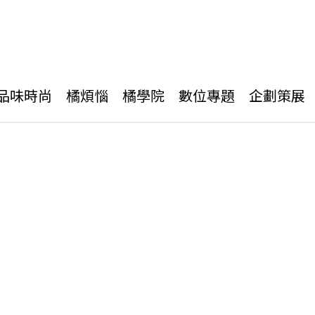
品味時尚
橘煩惱
橘學院
數位專題
企劃策展