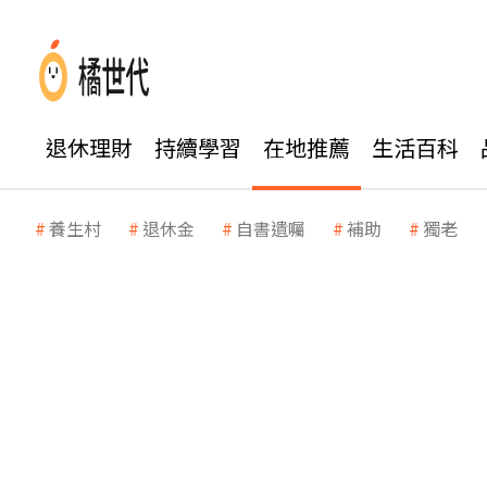
退休理財
持續學習
在地推薦
生活百科
養生村
退休金
自書遺囑
補助
獨老