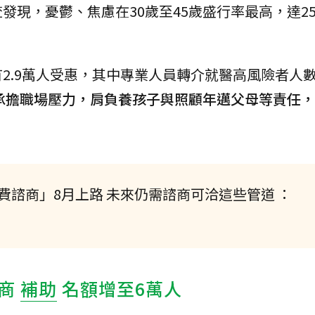
發現，憂鬱、焦慮在30歲至45歲盛行率最高，達2
。
2.9萬人受惠，其中專業人員轉介就醫高風險者人
」承擔職場壓力，肩負養孩子與照顧年邁父母等責任
免費諮商」8月上路 未來仍需諮商可洽這些管道 ：
諮商
補助
名額增至6萬人