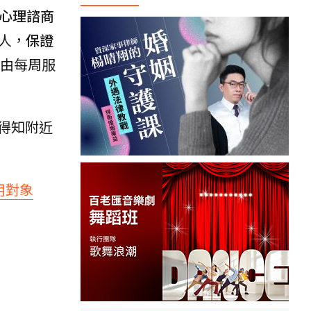
費心理諮商
萬人，
保證
所由每周服
得知附近
用對象