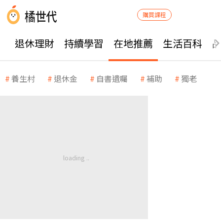
購買課程
退休理財
持續學習
在地推薦
生活百科
養生村
退休金
自書遺囑
補助
獨老