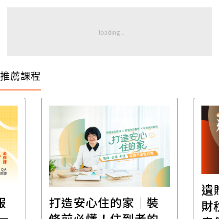
推薦課程
遺
報
打造安心住的家｜裝
財
一
修前必懂！住到老的