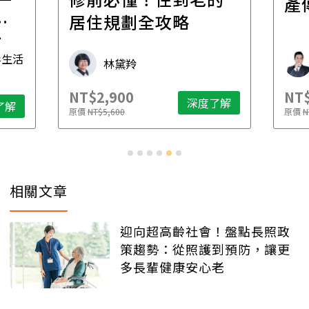
產
一
居住規劃全攻略
先
毒生活
林黛羚
NT$2,900
NT$
深度了解
了解
原價
NT$5,600
原價
N
相關文章
迎向超高齡社會！盤點長照政
策趨勢：從照護到預防，讓更
多長輩健康安心老