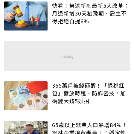
快看！勞退新制最新5大改革：
月退新增30天猶豫期、雇主不
得拒絕自提6%
365萬戶被錢砸醒！「退稅紅
包」發放時程、防詐密技，加
碼變大錢5妙招
65歲以上就業人口暴增84%！
雲林企業搶留老員工：穩定性