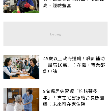
高、經驗豐富
45歲以上政府送錢！職訓補助
「最高10萬」：在職、待業都
能申請
9旬獨居失智嬤「吃錯藥多
年」！靠在宅醫療結合長照翻
轉：未來可在家住院