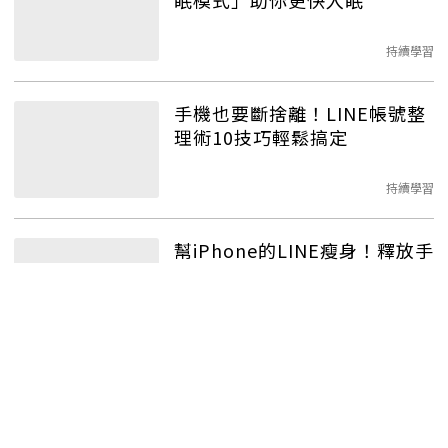
眠模式」助你更快入眠
持續學習
手機也要斷捨離！LINE帳號整
理術10技巧輕鬆搞定
持續學習
幫iPhone的LINE瘦身！釋放手
機空間，掌握2重點
持續學習
人生故事／退休前的學習 心不
難事就不難