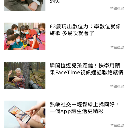
消失
持續學習
63歲玩出數位力：學數位就像
練歌 多幾次就會了
持續學習
瞬間拉近兒孫距離！快學用蘋
果FaceTime視訊通話聯絡感情
持續學習
熟齡社交－輕鬆線上找同好，
一個App讓生活更精彩
持續學習