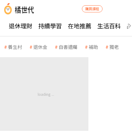
購買課程
退休理財
持續學習
在地推薦
生活百科
養生村
退休金
自書遺囑
補助
獨老