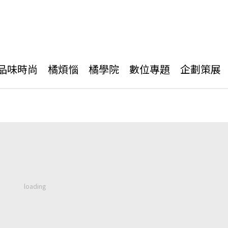
品味時尚
橘煩惱
橘學院
數位專題
企劃策展