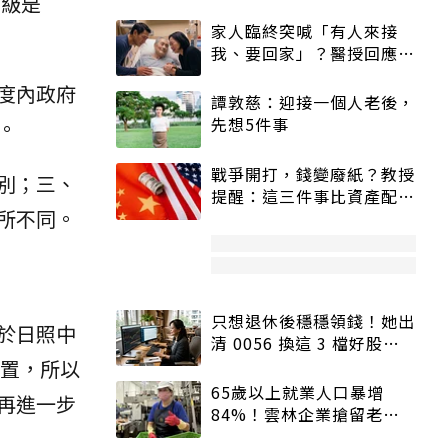
8級是
家人臨終突喊「有人來接
我、要回家」？醫授回應方
式快學：避免抱憾終生
度內政府
譚敦慈：迎接一個人老後，
先想5件事
。
戰爭開打，錢變廢紙？教授
別；三、
提醒：這三件事比資產配置
所不同。
更重要！
只想退休後穩穩領錢！她出
於日照中
清 0056 換這 3 檔好股：
股價高點照樣買
置，所以
65歲以上就業人口暴增
再進一步
84%！雲林企業搶留老員
工：穩定性高、經驗豐富