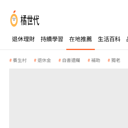
退休理財
持續學習
在地推薦
生活百科
養生村
退休金
自書遺囑
補助
獨老