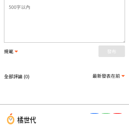
規範
發布
最新發表在前
全部評論 (
)
0