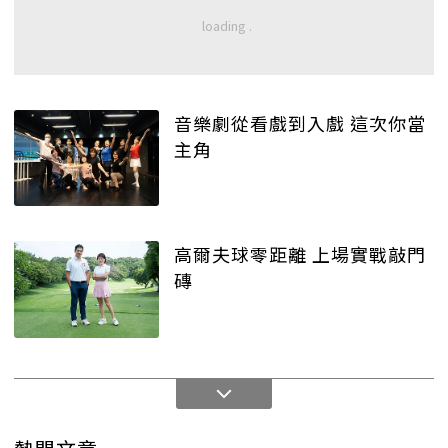
音樂劇從看戲到入戲 這次你當
主角
高爾夫球零距離 上場實戰敲門
磚