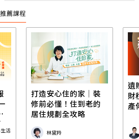
推薦課程
遺
報
打造安心住的家｜裝
財
一
修前必懂！住到老的
產
一
居住規劃全攻略
先
毒生活
林黛羚