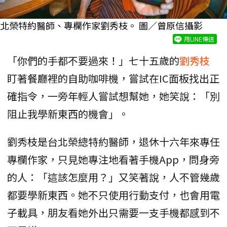
北榮特約醫師、專欄作家劉秀枝。 圖／曾原信攝影
用LINE傳送
「你們的手都不要過來！」七十五歲的
劉秀枝
盯著餐廳裡的自助咖啡機，嘗試在IC面板找出正
確指令，一旁年輕人嘗試想幫她，她笑說：「別
阻止我學新東西的機會」。
劉秀枝是台北榮總特約醫師，退休十六年來專任
專欄作家，只見她專注地看著手機App，問身旁
的人：「這該怎麼用？」又笑著說，人不管幾歲
都要學新東西。她不只使用行動支付，也會用電
子載具，朋友看她外出只需要一支手機都感到不