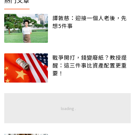
熱門文章
譚敦慈：迎接一個人老後，先
想5件事
戰爭開打，錢變廢紙？教授提
醒：這三件事比資產配置更重
要！