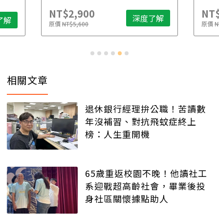
NT$2,900
NT$
深度了解
了解
原價
NT$5,600
原價
N
相關文章
退休銀行經理拚公職！苦讀數
年沒補習、對抗飛蚊症終上
榜：人生重開機
65歲重返校園不晚！他讀社工
系迎戰超高齡社會，畢業後投
身社區關懷據點助人