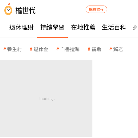
購買課程
退休理財
持續學習
在地推薦
生活百科
養生村
退休金
自書遺囑
補助
獨老