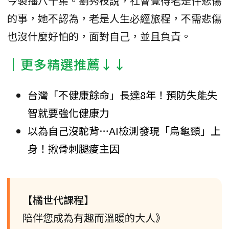
今製播八十集。劉秀枝說，社會覺得老是件悲傷
的事，她不認為，老是人生必經旅程，不需悲傷
也沒什麼好怕的，面對自己，並且負責。
│更多精選推薦↓↓
台灣「不健康餘命」長達8年！預防失能失
智就要強化健康力
以為自己沒駝背…AI檢測發現「烏龜頸」上
身！揪骨刺腿痠主因
【橘世代課程】
陪伴您成為有趣而溫暖的大人》