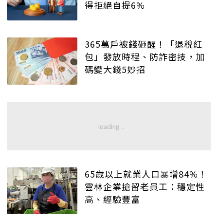
得拒絕自提6%
365萬戶被錢砸醒！「退稅紅
包」發放時程、防詐密技，加
碼變大錢5妙招
65歲以上就業人口暴增84%！
雲林企業搶留老員工：穩定性
高、經驗豐富