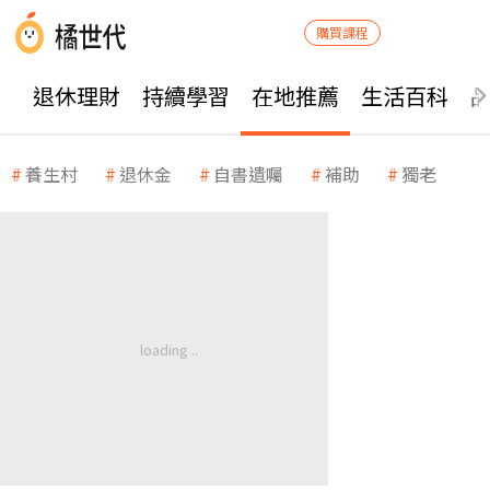
購買課程
退休理財
持續學習
在地推薦
生活百科
養生村
退休金
自書遺囑
補助
獨老