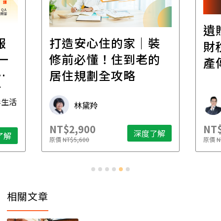
遺
報
打造安心住的家｜裝
財
一
修前必懂！住到老的
產
一
居住規劃全攻略
先
毒生活
林黛羚
NT$2,900
NT$
深度了解
了解
原價
NT$5,600
原價
N
相關文章