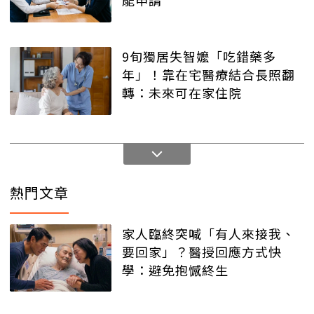
能申請
9旬獨居失智嬤「吃錯藥多
年」！靠在宅醫療結合長照翻
轉：未來可在家住院
熱門文章
家人臨終突喊「有人來接我、
要回家」？醫授回應方式快
學：避免抱憾終生