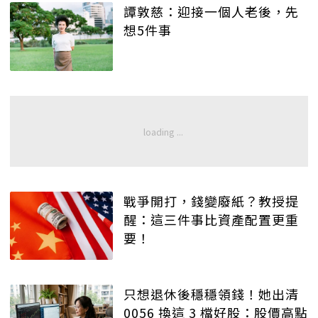
譚敦慈：迎接一個人老後，先
想5件事
戰爭開打，錢變廢紙？教授提
醒：這三件事比資產配置更重
要！
只想退休後穩穩領錢！她出清
0056 換這 3 檔好股：股價高點