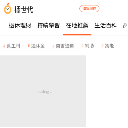
購買課程
退休理財
持續學習
在地推薦
生活百科
養生村
退休金
自書遺囑
補助
獨老