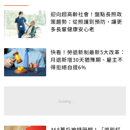
迎向超高齡社會！盤點長照政
策趨勢：從照護到預防，讓更
多長輩健康安心老
快看！勞退新制最新5大改革：
月退新增30天猶豫期、雇主不
得拒絕自提6%
365萬戶被錢砸醒！「退稅紅