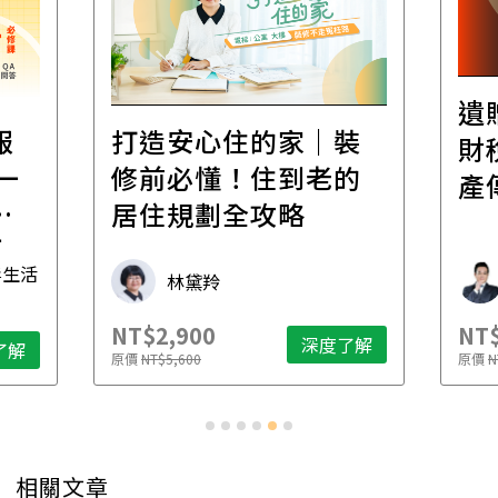
遺
報
打造安心住的家｜裝
財
一
修前必懂！住到老的
產
一
居住規劃全攻略
先
毒生活
林黛羚
NT$2,900
NT$
深度了解
了解
原價
NT$5,600
原價
N
相關文章