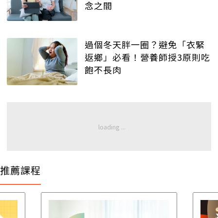
念之間
過個冬天胖一圈？避免「衣緊
返鄉」必看！營養師授3原則吃
飽不長肉
推薦課程