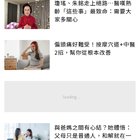
瓊瑤、朱銘走上絕路…醫嘆熟
齡「這些事」最致命：需要大
家多關心
偏頭痛好難受！按摩穴道+中醫
2招，幫你從根本改善
與爸媽之間有心結？她體悟：
父母只是普通人，和解就在一