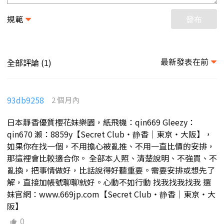
規範
發布
最新發表在前
全部評論 (
)
1
93db9258
2 個月內
日本靜香優質櫻花妹樂園，紙飛機：qin669 Gleezy：
qin670 瀨：8859y【Secret Club・静香｜東京・大阪】，
如果你在找一個，不用擔心被亂推、不用一直比價的安排，
那這裡會比較適合你。 全部本人照、清楚說明、不強買、不
亂換，把事情做好，比話說得好聽重要。需要安排或想先了
解，直接加帳號聊聊就好。心動不如行動 找我找我找我 選
妹官網：www.669jp.com【Secret Club・静香｜東京・大
阪】
0