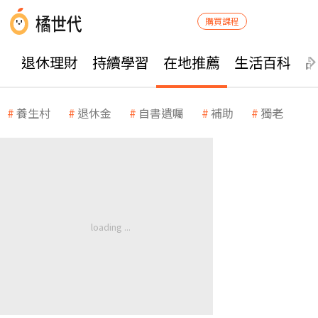
購買課程
退休理財
持續學習
在地推薦
生活百科
養生村
退休金
自書遺囑
補助
獨老