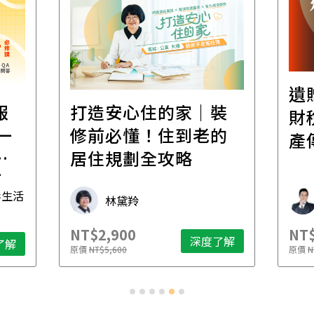
遺
報
打造安心住的家｜裝
財
一
修前必懂！住到老的
產
一
居住規劃全攻略
先
毒生活
林黛羚
NT$2,900
NT$
深度了解
了解
原價
NT$5,600
原價
N