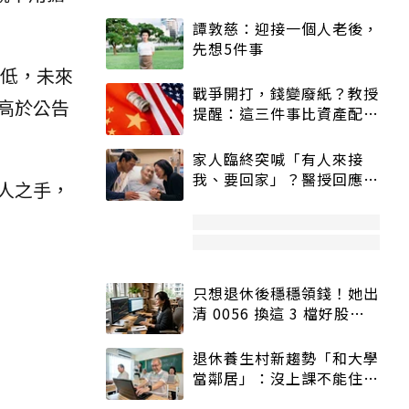
譚敦慈：迎接一個人老後，
先想5件事
低，未來
戰爭開打，錢變廢紙？教授
高於公告
提醒：這三件事比資產配置
更重要！
家人臨終突喊「有人來接
我、要回家」？醫授回應方
人之手，
式快學：避免抱憾終生
只想退休後穩穩領錢！她出
清 0056 換這 3 檔好股：
股價高點照樣買
退休養生村新趨勢「和大學
當鄰居」：沒上課不能住、
宿舍變養老房