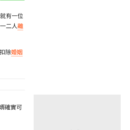
就有一位
一二人
離
，扣除
婚姻
婿確實可