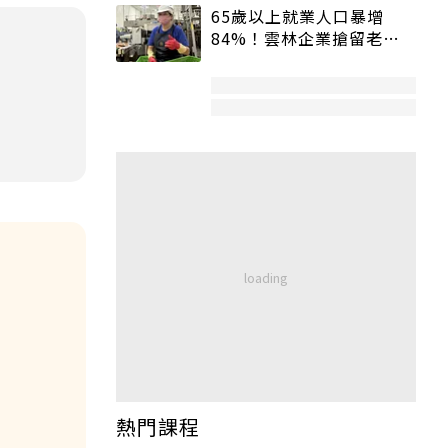
65歲以上就業人口暴增
84%！雲林企業搶留老員
工：穩定性高、經驗豐富
熱門課程