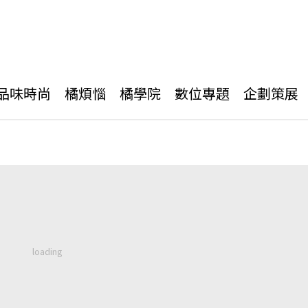
品味時尚
橘煩惱
橘學院
數位專題
企劃策展