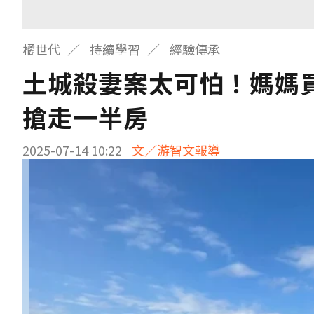
橘世代
持續學習
經驗傳承
土城殺妻案太可怕！媽媽
搶走一半房
2025-07-14 10:22
文／游智文報導