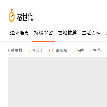
退休理財
持續學習
在地推薦
生活百科
養生村
退休金
自書遺囑
補助
獨老