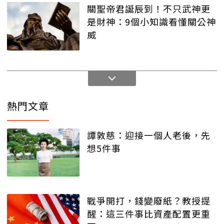
關聖帝君誕辰到！不只武神更
是財神：9個小知識看懂關公神
威
熱門文章
譚敦慈：迎接一個人老後，先
想5件事
戰爭開打，錢變廢紙？教授提
醒：這三件事比資產配置更重