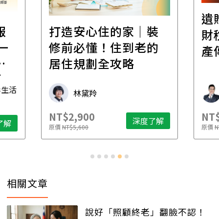
遺
報
打造安心住的家｜裝
財
一
修前必懂！住到老的
產
一
居住規劃全攻略
先
毒生活
林黛羚
NT$2,900
NT$
深度了解
了解
原價
NT$5,600
原價
N
相關文章
說好「照顧終老」翻臉不認！