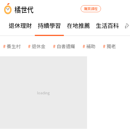
購買課程
退休理財
持續學習
在地推薦
生活百科
養生村
退休金
自書遺囑
補助
獨老