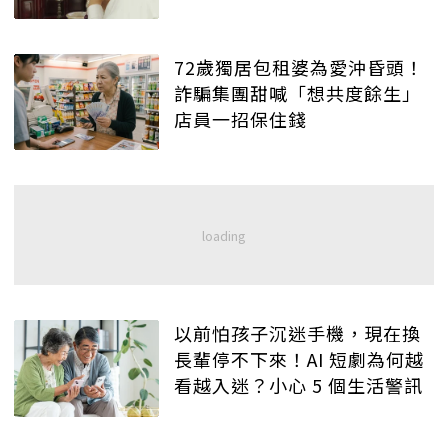
72歲獨居包租婆為愛沖昏頭！
詐騙集團甜喊「想共度餘生」
店員一招保住錢
以前怕孩子沉迷手機，現在換
長輩停不下來！AI 短劇為何越
看越入迷？小心 5 個生活警訊