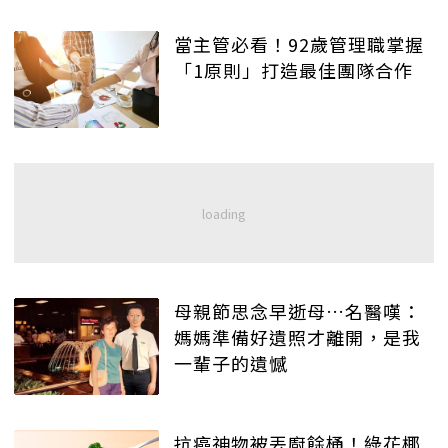
當主管必看！92歲管理職掌握
「1原則」打造最佳團隊合作
母親節思念早逝母…名醫嘆：
媽媽準備好遺照才離開，是我
一輩子的遺憾
抗癌神物被丟廚餘桶！綠花椰