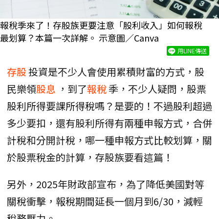
報稅季來了！存股族更要注意「股利收入」如何報稅
最划算？本篇一次詳解。 示意圖／Canva
用LINE傳送
存股
投資是不少人會使用累積財富的方式，股
民樂領
股息
，到了
報稅
季，不少人疑問，股票
股利所得要課所得稅嗎？是要的！不過股利超過
多少要扣，還有股利所得有兩種申報方式，合併
計稅和分開計稅，哪一種申報方式比較划算，關
於股票稅金的計算，存股族要看這篇！
另外，2025年財政部宣布，為了降低美國對等
關稅衝擊，報稅期間延長一個月到6/30，減輕
稅務壓力。