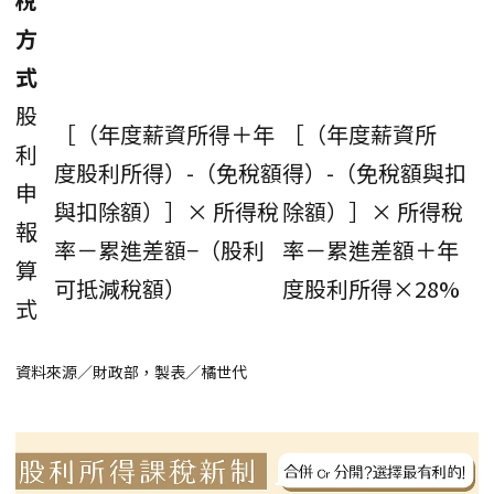
方
式
股
［（年度薪資所得＋年
［（年度薪資所
利
度股利所得）-（免稅額
得）-（免稅額與扣
申
與扣除額）］× 所得稅
除額）］× 所得稅
報
率－累進差額−（股利
率－累進差額＋年
算
可抵減稅額）
度股利所得×28%
式
資料來源／財政部，製表／橘世代