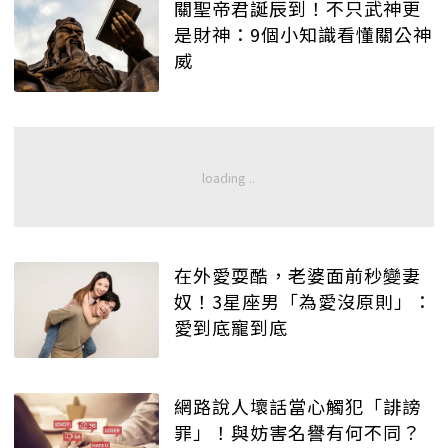
關聖帝君誕辰到！不只武神更
是財神：9個小知識看懂關公神
威
在外愛耍酷，老婆面前秒變妻
奴！3星座男「為愛沒原則」：
愛到底寵到底
網路說人壞話當心觸犯「誹謗
罪」！與妨害名譽有何不同？