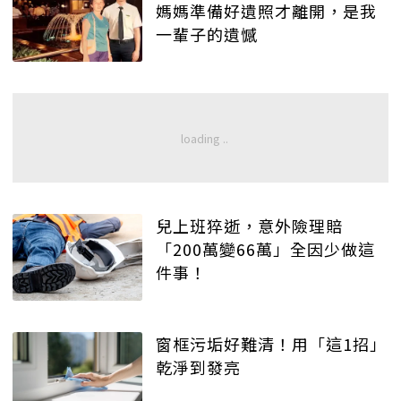
媽媽準備好遺照才離開，是我
一輩子的遺憾
兒上班猝逝，意外險理賠
「200萬變66萬」全因少做這
件事！
窗框污垢好難清！用「這1招」
乾淨到發亮