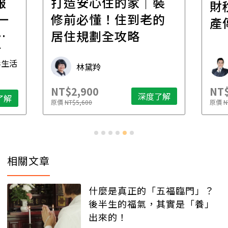
報
打造安心住的家｜裝
財
一
修前必懂！住到老的
產
一
居住規劃全攻略
先
毒生活
林黛羚
NT$2,900
NT$
深度了解
了解
原價
NT$5,600
原價
N
相關文章
什麼是真正的「五福臨門」？
後半生的福氣，其實是「養」
出來的！