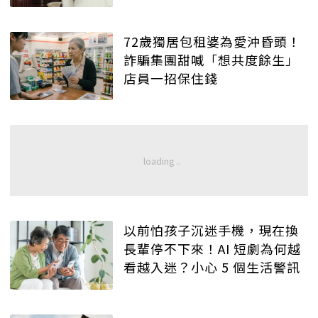
72歲獨居包租婆為愛沖昏頭！
詐騙集團甜喊「想共度餘生」
店員一招保住錢
以前怕孩子沉迷手機，現在換
長輩停不下來！AI 短劇為何越
看越入迷？小心 5 個生活警訊