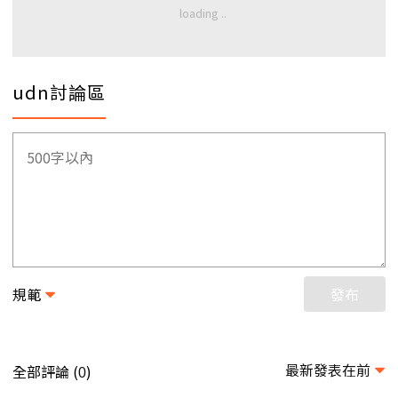
udn討論區
規範
發布
最新發表在前
全部評論 (
)
0