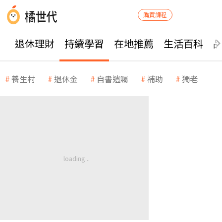
購買課程
退休理財
持續學習
在地推薦
生活百科
養生村
退休金
自書遺囑
補助
獨老