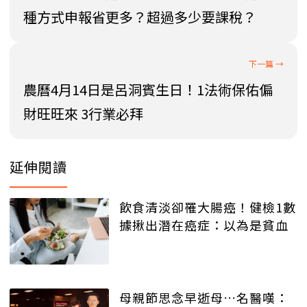
種方式申報省更多？超過多少要課稅？
農曆4月14日是呂洞賓生日！1法術保佑偏
財旺旺來 3行業必拜
延伸閱讀
飲食清淡卻罹大腸癌！健檢1數
據揪出潛在癌症：以為是貧血
母親節思念早逝母…名醫嘆：