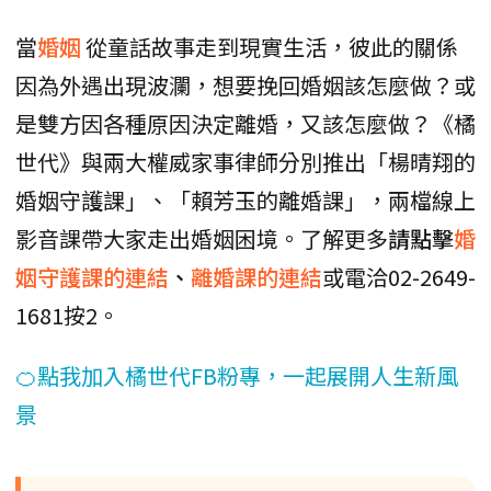
當
婚姻
從童話故事走到現實生活，彼此的關係
因為外遇出現波瀾，想要挽回婚姻該怎麼做？或
是雙方因各種原因決定離婚，又該怎麼做？《橘
世代》與兩大權威家事律師分別推出「楊晴翔的
婚姻守護課」、「賴芳玉的離婚課」，兩檔線上
影音課帶大家走出婚姻困境。了解更多
請點擊
婚
姻守護課的連結
、
離婚課的連結
或電洽02-2649-
1681按2。
🍊點我加入橘世代FB粉專，一起展開人生新風
景