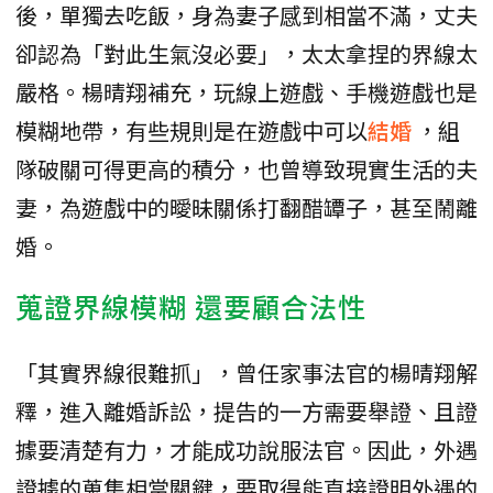
後，單獨去吃飯，身為妻子感到相當不滿，丈夫
卻認為「對此生氣沒必要」，太太拿捏的界線太
嚴格。楊晴翔補充，玩線上遊戲、手機遊戲也是
模糊地帶，有些規則是在遊戲中可以
結婚
，組
隊破關可得更高的積分，也曾導致現實生活的夫
妻，為遊戲中的曖昧關係打翻醋罈子，甚至鬧離
婚。
蒐證界線模糊 還要顧合法性
「其實界線很難抓」，曾任家事法官的楊晴翔解
釋，進入離婚訴訟，提告的一方需要舉證、且證
據要清楚有力，才能成功說服法官。因此，外遇
證據的蒐集相當關鍵，要取得能直接證明外遇的