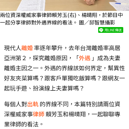
兩位資深權威家事律師賴芳玉(右)、楊晴翔，於節目中
一起分享律師對外遇界線的看法。 圖／邱智慧攝影
用LINE傳送
現代人
離婚
率逐年攀升，去年台灣離婚率高居
亞洲第２，探究離婚原因，「
外遇
」成為夫妻
離婚主因之一。外遇的界線該如何界定，幫異性
好友夾菜算嗎？跟客戶單獨吃飯算嗎？跟網友一
起玩手遊、扮演線上夫妻算嗎？
每個人對
出軌
的界線不同，本篇特別請兩位資
深權威家事
律師
賴芳玉和楊晴翔，一起聊聊專
業律師的看法。